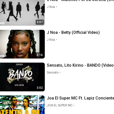
J Noa
•
3:07
J Noa - Betty (Official Video)
J Noa
•
3:16
Sensato, Lito Kirino
Sensato
•
3:02
Joa El Super MC Ft. Lapiz Conciente
JOA EL SUPER MC
•