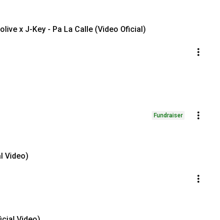
osoyoriel x @Vikingolive x J-Key - Pa La Calle (Video Oficial)
Fundraiser
l Video)
cial Video)