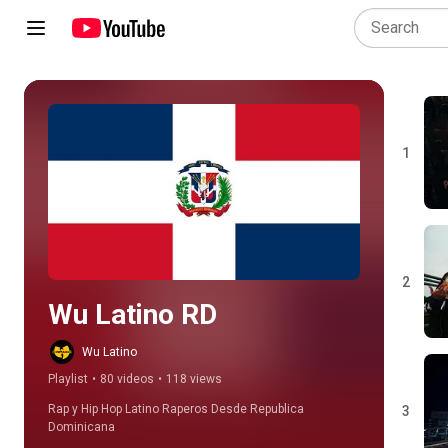
1
Play all
2
Wu Latino RD
Wu Latino
Playlist
•
80 videos
•
118 views
Rap y Hip Hop Latino Raperos Desde Republica 
3
Dominicana