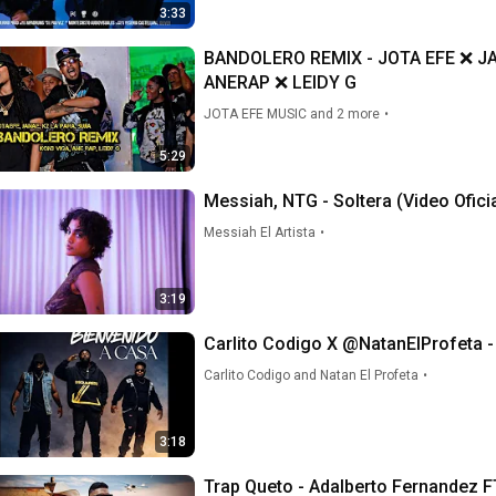
3:33
BANDOLERO REMIX - JOTA EFE ❌ JA
ANERAP ❌ LEIDY G
JOTA EFE MUSIC and 2 more
•
5:29
Messiah, NTG - Soltera (Video Oficia
Messiah El Artista
•
3:19
Carlito Codigo X @NatanElProfeta -
Carlito Codigo and Natan El Profeta
•
3:18
Trap Queto - Adalberto Fernandez F