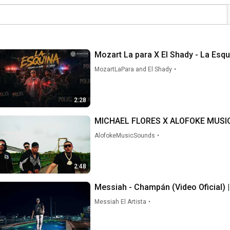
Mozart La para X E
MozartLaPara and El Shady
•
2:28
MICHAEL FLORES X ALOFOKE MUSIC
AlofokeMusicSounds
•
2:48
Messiah - Champán (Video Oficial)
Messiah El Artista
•