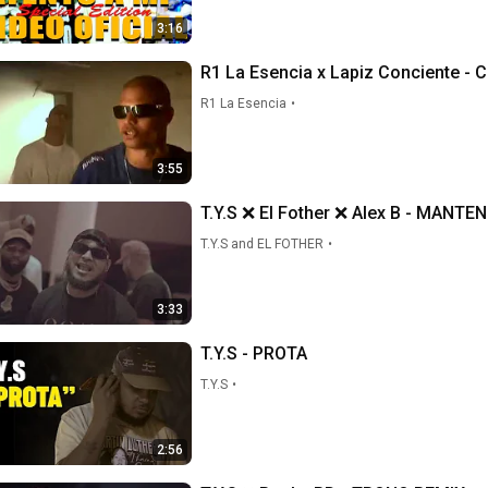
3:16
R1 La Esencia x Lapiz Conciente - C
R1 La Esencia
•
3:55
T.Y.S ❌ El Fother ❌ Alex B - MANT
T.Y.S and EL FOTHER
•
3:33
T.Y.S - PROTA
T.Y.S
•
2:56