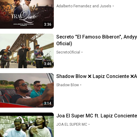
Adalberto Fernandez and Jusels
•
3:36
Secreto "El Famoso Biberon", Andyy
Oficial)
SecretoOficial
•
3:46
Shadow Blow ❌ Lapiz Conciente 
Shadow Blow
•
3:14
Joa El Super MC ft. Lapiz Conciente 
JOA EL SUPER MC
•