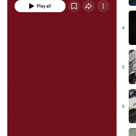
Play all
4
5
6