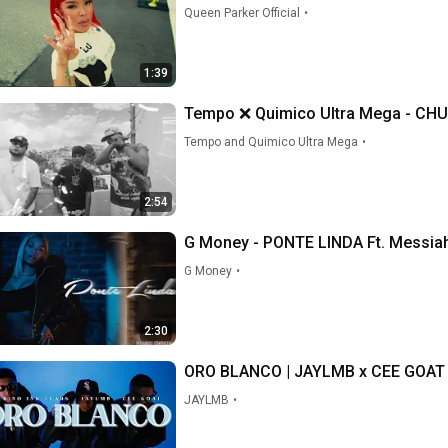
Queen Parker Official
•
1:39
Tempo ❌ Quimico Ultra Mega - CHUK
Tempo and Quimico Ultra Mega
•
2:54
G Money - PONTE LINDA Ft. Messiah (
G Money
•
2:30
ORO BLANCO | JAYLMB x CEE GOAT
JAYLMB
•