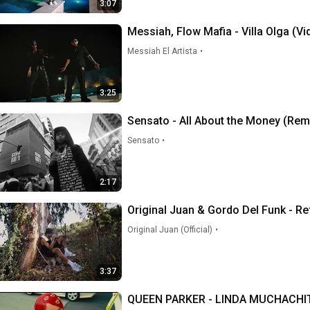
3:07
Messiah, Flow Mafia - Villa Olga (Vid
Messiah El Artista
•
3:25
Sensato - All About the Money (Remi
Sensato
•
2:17
Original Juan & Gordo Del Funk - Ref
Original Juan (Official)
•
3:37
QUEEN PARKER - LINDA MUCHACHITA