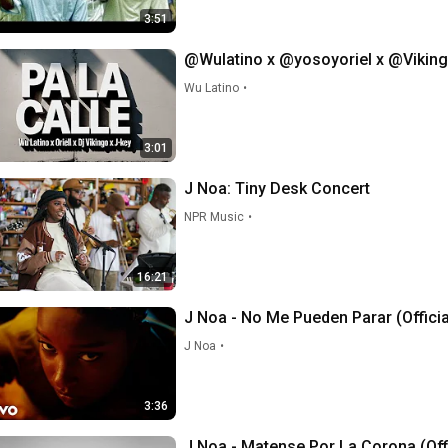
3:51
@Wulatino x @y
Wu Latino
•
3:01
J Noa: Tiny Desk Concert
NPR Music
•
16:21
J Noa - No Me Pueden Parar (Officia
J Noa
•
3:36
J Noa - Matense Por La Corona (Offi