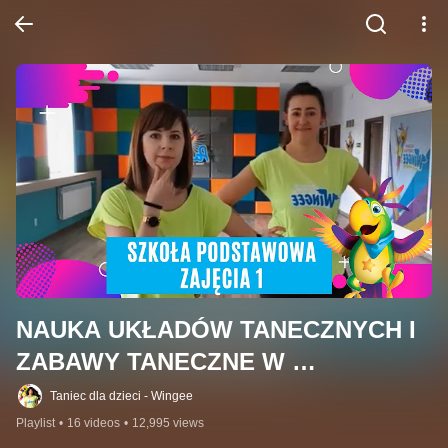
NAUKA UKŁADÓW TANECZNYCH I 
ZABAWY TANECZNE W 
PRZEDSZKOLACH - PAARO
Taniec dla dzieci - Wingee
Playlist
•
16 videos
•
12,995 views