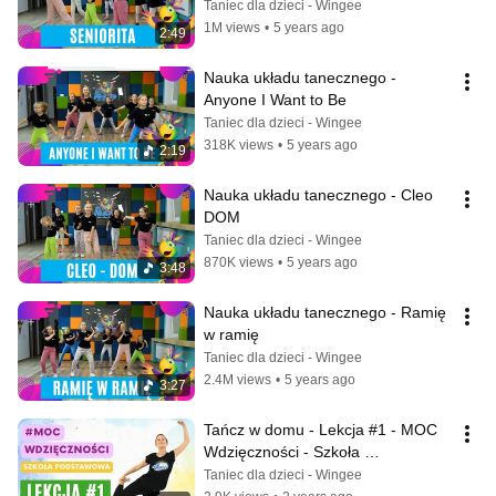
Taniec dla dzieci - Wingee
1M views
•
5 years ago
2:49
Nauka układu tanecznego - 
Anyone I Want to Be
Taniec dla dzieci - Wingee
318K views
•
5 years ago
2:19
Nauka układu tanecznego - Cleo 
DOM
Taniec dla dzieci - Wingee
870K views
•
5 years ago
3:48
Nauka układu tanecznego - Ramię 
w ramię
Taniec dla dzieci - Wingee
2.4M views
•
5 years ago
3:27
Tańcz w domu - Lekcja #1 - MOC 
Wdzięczności - Szkoła 
Podstawowa
Taniec dla dzieci - Wingee