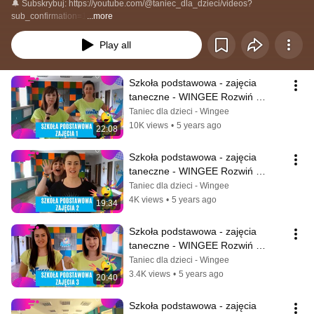
🔔 Subskrybuj: https://youtube.com/@taniec_dla_dzieci/videos?
sub_confirmation=1
...more
Play all
Szkoła podstawowa - zajęcia 
taneczne - WINGEE Rozwiń 
Skrzydła - lekcja 1
Taniec dla dzieci - Wingee
10K views
•
5 years ago
22:08
Szkoła podstawowa - zajęcia 
taneczne - WINGEE Rozwiń 
Skrzydła - lekcja 2
Taniec dla dzieci - Wingee
4K views
•
5 years ago
19:34
Szkoła podstawowa - zajęcia 
taneczne - WINGEE Rozwiń 
Skrzydła - lekcja 3
Taniec dla dzieci - Wingee
3.4K views
•
5 years ago
20:40
Szkoła podstawowa - zajęcia 