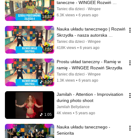
taneczne - WINGEE Rozwiń 
Skrzydła - lekcja 4
Taniec dla dzieci - Wingee
6.3K views
•
6 years ago
18:33
Nauka układu tanecznego | Rozwiń 
Skrzydła - nasza autorska 
piosenka
Taniec dla dzieci - Wingee
418K views
•
6 years ago
7:55
Prostu układ taneczny - Ramię w 
ramię - WINGEE Rozwiń Skrzydła
Taniec dla dzieci - Wingee
1.3K views
•
6 years ago
3:20
Jamilah - Attention - Improvisation 
during photo shoot
Jamilah Bellydance
4K views
•
5 years ago
1:05
Nauka układu tanecznego - 
Seniorita