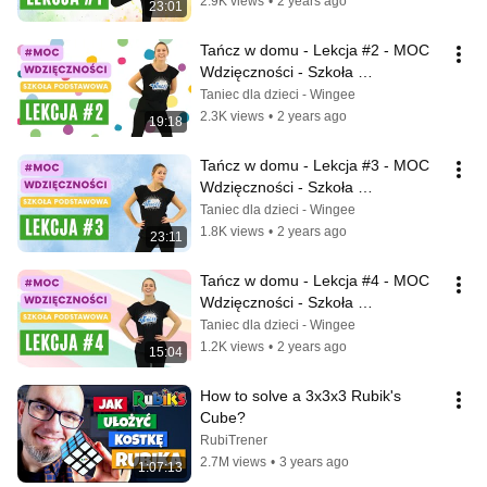
2.9K views
•
2 years ago
23:01
Tańcz w domu - Lekcja #2 - MOC 
Wdzięczności - Szkoła 
Podstawowa
Taniec dla dzieci - Wingee
2.3K views
•
2 years ago
19:18
Tańcz w domu - Lekcja #3 - MOC 
Wdzięczności - Szkoła 
Podstawowa
Taniec dla dzieci - Wingee
1.8K views
•
2 years ago
23:11
Tańcz w domu - Lekcja #4 - MOC 
Wdzięczności - Szkoła 
Podstawowa
Taniec dla dzieci - Wingee
1.2K views
•
2 years ago
15:04
How to solve a 3x3x3 Rubik's 
Cube?
RubiTrener
2.7M views
•
3 years ago
1:07:13