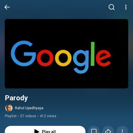
Parody
Rahul Upadhyaya
Playlist
•
57 videos
•
412 views
Play all