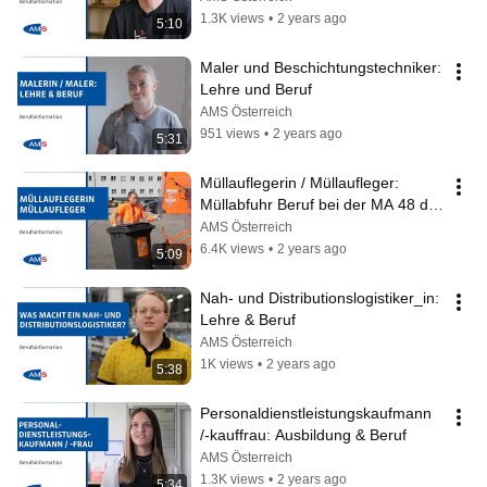
1.3K views
•
2 years ago
5:10
Maler und Beschichtungstechniker: 
Lehre und Beruf
AMS Österreich
951 views
•
2 years ago
5:31
Müllauflegerin / Müllaufleger: 
Müllabfuhr Beruf bei der MA 48 der 
Stadt Wien
AMS Österreich
6.4K views
•
2 years ago
5:09
Nah- und Distributionslogistiker_in: 
Lehre & Beruf
AMS Österreich
1K views
•
2 years ago
5:38
Personaldienstleistungskaufmann 
/-kauffrau: Ausbildung & Beruf
AMS Österreich
1.3K views
•
2 years ago
5:34