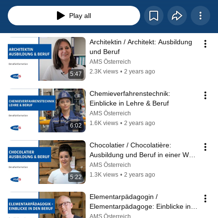
dankt allen Mitwirkenden. Weitere Filme finden Sie auf: 
http://www.karrierevideos.at und http://www.bic.at
Play all
Architektin / Architekt: Ausbildung 
und Beruf
AMS Österreich
2.3K views
•
2 years ago
5:47
Chemieverfahrenstechnik: 
Einblicke in Lehre & Beruf
AMS Österreich
1.6K views
•
2 years ago
6:02
Chocolatier / Chocolatière: 
Ausbildung und Beruf in einer Welt 
aus Schokolade
AMS Österreich
1.3K views
•
2 years ago
5:22
Elementarpädagogin / 
Elementarpädagoge: Einblicke in 
den Beruf
AMS Österreich