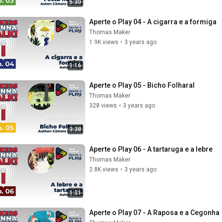
5:30
Aperte o Play 04 - A cigarra e a formiga
Thomas Maker
1.9K views
•
3 years ago
1:16
Aperte o Play 05 - Bicho Folharal
Thomas Maker
328 views
•
3 years ago
3:38
Aperte o Play 06 - A tartaruga e a lebre
Thomas Maker
2.8K views
•
3 years ago
1:31
Aperte o Play 07 - A Raposa e a Cegonha