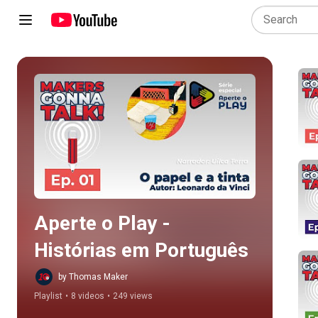
Play all
Aperte o Play - 
Histórias em Português
by Thomas Maker
Playlist
•
8 videos
•
249 views