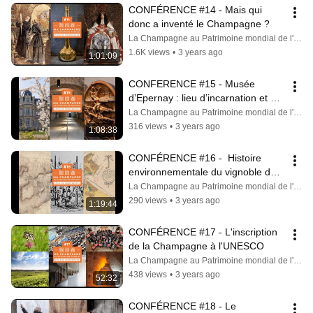
CONFÉRENCE #14 - Mais qui 
donc a inventé le Champagne ?
La Champagne au Patrimoine mondial de l'UNESCO
1.6K views
•
3 years ago
1:01:09
CONFERENCE #15 - Musée 
d’Epernay : lieu d’incarnation et de 
mise en valeur de la Champagne 
La Champagne au Patrimoine mondial de l'UNESCO
au PM
316 views
•
3 years ago
1:08:38
CONFÉRENCE #16 -  Histoire 
environnementale du vignoble de 
Champagne, des années 1650 à 
La Champagne au Patrimoine mondial de l'UNESCO
1830.
290 views
•
3 years ago
1:19:44
CONFÉRENCE #17 - L'inscription 
de la Champagne à l'UNESCO
La Champagne au Patrimoine mondial de l'UNESCO
438 views
•
3 years ago
52:32
CONFÉRENCE #18 - Le 