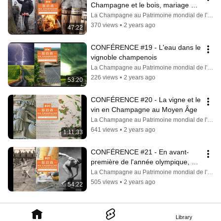
Champagne et le bois, mariage 
d'amour ou de raison ...
La Champagne au Patrimoine mondial de l'UNESCO
370 views
•
2 years ago
47:22
CONFÉRENCE #19 - L'eau dans le 
vignoble champenois
La Champagne au Patrimoine mondial de l'UNESCO
226 views
•
2 years ago
53:20
CONFÉRENCE #20 - La vigne et le 
vin en Champagne au Moyen Âge
La Champagne au Patrimoine mondial de l'UNESCO
641 views
•
2 years ago
1:11:33
CONFÉRENCE #21 - En avant-
première de l'année olympique, 
Champagne et sport : des liaisons 
La Champagne au Patrimoine mondial de l'UNESCO
méconnues
505 views
•
2 years ago
54:22
Library