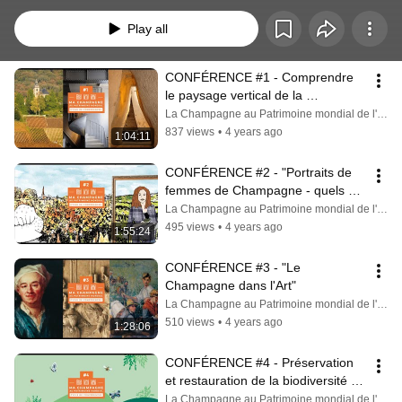
plus largement possible les connaissances sur les richesses et la diversité 
du bien inscrit au Patrimoine mondial de l'UNESCO.
Play all
CONFÉRENCE #1 - Comprendre 
le paysage vertical de la 
Champagne au Patrimoine mondial
La Champagne au Patrimoine mondial de l'UNESCO
837 views
•
4 years ago
1:04:11
CONFÉRENCE #2 - "Portraits de 
femmes de Champagne - quels 
parcours ?…!"
La Champagne au Patrimoine mondial de l'UNESCO
495 views
•
4 years ago
1:55:24
CONFÉRENCE #3 - "Le 
Champagne dans l'Art"
La Champagne au Patrimoine mondial de l'UNESCO
510 views
•
4 years ago
1:28:06
CONFÉRENCE #4 - Préservation 
et restauration de la biodiversité 
dans un milieu urbain
La Champagne au Patrimoine mondial de l'UNESCO