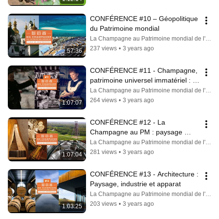
CONFÉRENCE #10 – Géopolitique 
du Patrimoine mondial
La Champagne au Patrimoine mondial de l'UNESCO
237 views
•
3 years ago
57:36
CONFÉRENCE #11 - Champagne, 
patrimoine universel immatériel : 
une star du cinéma !
La Champagne au Patrimoine mondial de l'UNESCO
264 views
•
3 years ago
1:07:07
CONFÉRENCE #12 - La 
Champagne au PM : paysage 
viticole ? souterrain ? industriel ? 
La Champagne au Patrimoine mondial de l'UNESCO
associatif ?
281 views
•
3 years ago
1:07:04
CONFÉRENCE #13 - Architecture : 
Paysage, industrie et apparat
La Champagne au Patrimoine mondial de l'UNESCO
203 views
•
3 years ago
1:03:25