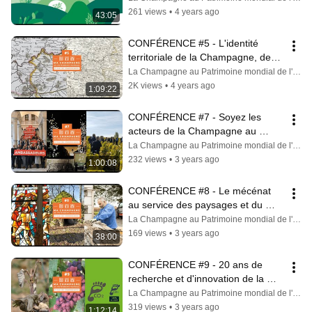
261 views
•
4 years ago
43:05
CONFÉRENCE #5 - L'identité 
territoriale de la Champagne, des 
origines à nos jours
La Champagne au Patrimoine mondial de l'UNESCO
2K views
•
4 years ago
1:09:22
CONFÉRENCE #7 - Soyez les 
acteurs de la Champagne au 
Patrimoine mondial !
La Champagne au Patrimoine mondial de l'UNESCO
232 views
•
3 years ago
1:00:08
CONFÉRENCE #8 - Le mécénat 
au service des paysages et du 
patrimoine
La Champagne au Patrimoine mondial de l'UNESCO
169 views
•
3 years ago
38:00
CONFÉRENCE #9 - 20 ans de 
recherche et d'innovation de la 
Champagne...
La Champagne au Patrimoine mondial de l'UNESCO
319 views
•
3 years ago
1:12:14