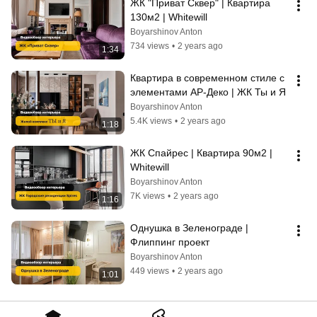
ЖК "Приват Сквер" | Квартира 
130м2 | Whitewill
Boyarshinov Anton
734 views
•
2 years ago
1:34
Квартира в современном стиле с  
элементами АР-Деко | ЖК Ты и Я
Boyarshinov Anton
5.4K views
•
2 years ago
1:18
ЖК Спайрес | Квартира 90м2 | 
Whitewill
Boyarshinov Anton
7K views
•
2 years ago
1:16
Однушка в Зеленограде | 
Флиппинг проект
Boyarshinov Anton
449 views
•
2 years ago
1:01