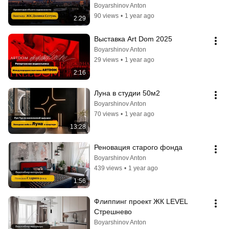
Boyarshinov Anton
90 views
•
1 year ago
2:29
Выставка Art Dom 2025
Boyarshinov Anton
29 views
•
1 year ago
2:16
Луна в студии 50м2
Boyarshinov Anton
70 views
•
1 year ago
13:28
Реновация старого фонда
Boyarshinov Anton
439 views
•
1 year ago
1:56
Флиппинг проект ЖК LEVEL 
Стрешнево
Boyarshinov Anton