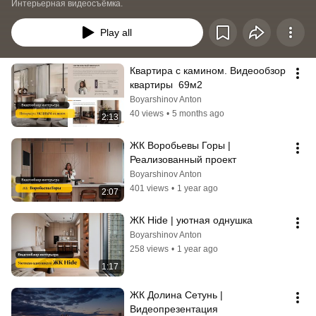
Интерьерная видеосъёмка.
Play all
Квартира с камином. Видеообзор 
квартиры  69м2
Boyarshinov Anton
40 views
•
5 months ago
2:13
ЖК Воробьевы Горы | 
Реализованный проект
Boyarshinov Anton
401 views
•
1 year ago
2:07
ЖК Hide | уютная однушка
Boyarshinov Anton
258 views
•
1 year ago
1:17
ЖК Долина Сетунь | 
Видеопрезентация