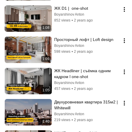
ЖК D1 |  one-shot
Boyarshinov Anton
852 views
•
2 years ago
1:08
Просторный лофт | Loft design
Boyarshinov Anton
598 views
•
2 years ago
1:09
ЖК Headliner | съёмка одним 
кадром l one-shot
Boyarshinov Anton
457 views
•
2 years ago
1:05
Двухуровневая квартира 315м2 | 
Whitewill
Boyarshinov Anton
219 views
•
2 years ago
1:40