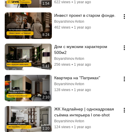
622 views
•
1 year ago
1:54
Инвест проект в старом фонде.
Boyarshinov Anton
462 views
•
1 year ago
8:24
Дом с мужским характером 
500м2
Boyarshinov Anton
256 views
•
1 year ago
5:41
Квартира на "Патриках"
Boyarshinov Anton
128 views
•
1 year ago
2:10
ЖК Хедлайнер | однокадровая 
съёмка интерьера l one-shot
Boyarshinov Anton
124 views
•
1 year ago
1:20