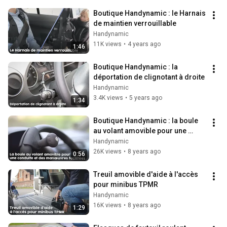
Boutique Handynamic : le Harnais 
de maintien verrouillable
Handynamic
11K views
•
4 years ago
1:46
Boutique Handynamic : la 
déportation de clignotant à droite
Handynamic
3.4K views
•
5 years ago
1:34
Boutique Handynamic : la boule 
au volant amovible pour une 
conduite et des manœuvres 
Handynamic
facilitées
26K views
•
8 years ago
0:56
Treuil amovible d'aide à l'accès 
pour minibus TPMR
Handynamic
16K views
•
8 years ago
1:29