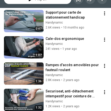
Support pour carte de 
stationnement handicap
Handynamic
2.6K views
•
10 months ago
0:47
Cale-dos ergonomique
Handynamic
241 views
•
1 year ago
1:07
Rampes d'accès amovibles pour 
fauteuil roulant
Handynamic
2.8K views
•
2 years ago
1:36
Securiseat, anti-détachement 
intempestif pour ceinture de 
sécurité
Handynamic
1.2K views
•
2 years ago
1:32