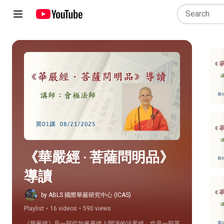
Play all
《華嚴經 ‧ 菩薩問明品》
導讀
by ABLS 國際華嚴研究中心 (ICAS)
Playlist
•
16 videos
•
590 views
《華嚴經》是一部從如來果德上開演的法界經，也是一部菩