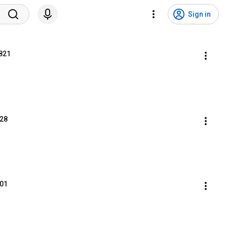
Sign in
821
28
01