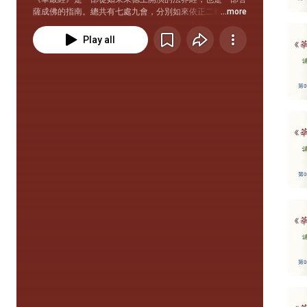
薩成佛的指南。總共有七處九會，分別如來依正二報和菩薩
...more
的五位行法。 〈菩薩問明品〉是第二會十信法門中的解
門，由文殊菩薩和九位代表信位的菩薩，分別以問答的方
Play all
式，流露出佛法中十種甚深的道理，令修行者於信位當中先
建立正解，方能真正實踐佛法的意趣，得不退轉的信念。