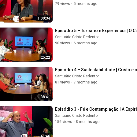
79 views
•
5 months ago
1:00:34
Episódio 5 – Turismo e Experiência | O 
Santuário Cristo Redentor
90 views
•
6 months ago
25:22
Episódio 4 – Sustentabilidade | Cristo 
Santuário Cristo Redentor
81 views
•
7 months ago
38:41
Episódio 3 - Fé e Contemplação | A Espir
Santuário Cristo Redentor
156 views
•
8 months ago
41:46