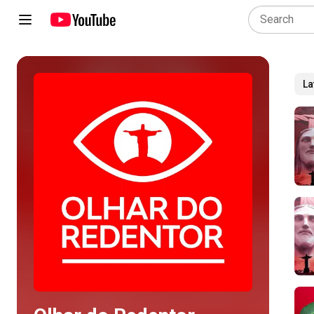
La
Play all