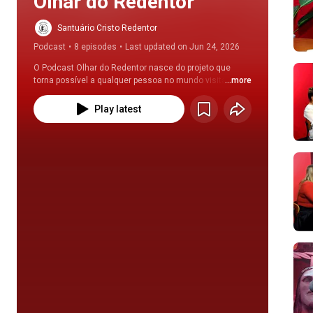
Olhar do Redentor
Santuário Cristo Redentor
Podcast
•
8 episodes
•
Last updated on Jun 24, 2026
O Podcast Olhar do Redentor nasce do projeto que 
torna possível a qualquer pessoa no mundo visitar o 
...more
Cristo Redentor, por meio da realidade virtual e 
aumentada. Vamos explorar história, cultura, 
Play latest
tecnologia, espiritualidade, sustentabilidade e 
curiosidades do monumento mais amado do Brasil. 
Conheça os bastidores da construção, impacto cultural 
e social e o futuro da experiência digital e turística. Uma 
produção inspiradora e conectada à identidade carioca.