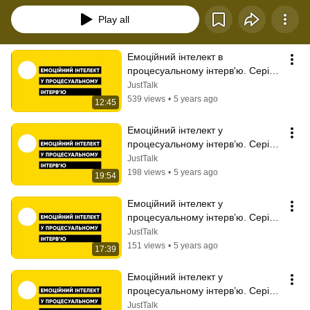
Play all
Емоційний інтелект в 
процесуальному інтерв'ю. Серія 
1
JustTalk
539 views
•
5 years ago
12:45
Емоційний інтелект у 
процесуальному інтерв’ю. Серія 
2
JustTalk
198 views
•
5 years ago
19:54
Емоційний інтелект у 
процесуальному інтерв’ю. Серія 
3
JustTalk
151 views
•
5 years ago
17:39
Емоційний‌ ‌інтелект‌ ‌у‌ 
‌процесуальному‌ ‌інтерв’ю.‌ ‌Серія‌ 
‌4
JustTalk