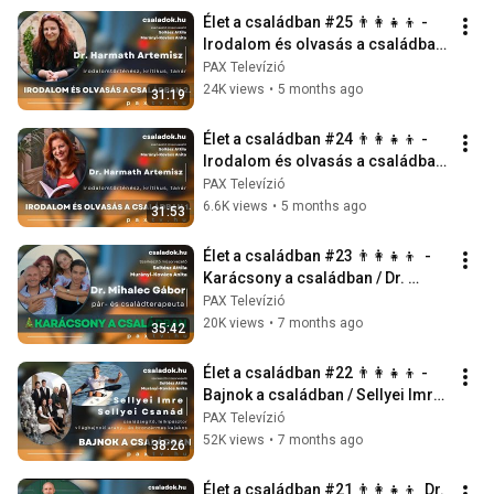
Élet a családban #25 👨‍👩‍👧‍👦 -  
Irodalom és olvasás a családban, 
2. rész / Dr. Harmath Artemisz
PAX Televízió
24K views
•
5 months ago
31:19
Élet a családban #24 👨‍👩‍👧‍👦 - 
Irodalom és olvasás a családban, 
1. rész / Dr. Harmath Artemisz
PAX Televízió
6.6K views
•
5 months ago
31:53
Élet a családban #23 👨‍👩‍👧‍👦  - 
Karácsony a családban / Dr. 
Mihalec Gábor
PAX Televízió
20K views
•
7 months ago
35:42
Élet a családban #22 👨‍👩‍👧‍👦 - 
Bajnok a családban / Sellyei Imre 
és Csanád
PAX Televízió
52K views
•
7 months ago
38:26
Élet a családban #21 👨‍👩‍👧‍👦  Dr. 