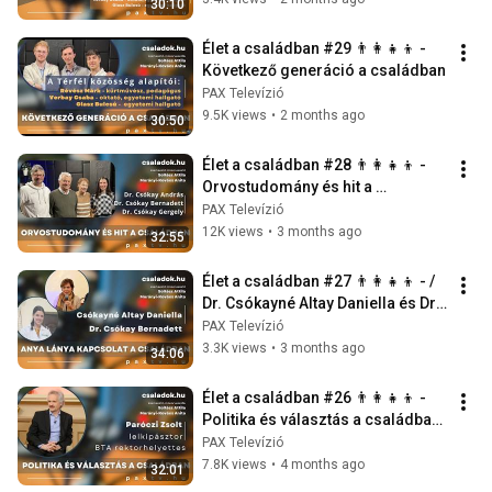
30:10
Élet a családban #29 👨‍👩‍👧‍👦 - 
Következő generáció a családban
PAX Televízió
9.5K views
•
2 months ago
30:50
Élet a családban #28 👨‍👩‍👧‍👦 - 
Orvostudomány és hit a 
családban
PAX Televízió
12K views
•
3 months ago
32:55
Élet a családban #27 👨‍👩‍👧‍👦 - / 
Dr. Csókayné Altay Daniella és Dr. 
Csókay Bernadett
PAX Televízió
3.3K views
•
3 months ago
34:06
Élet a családban #26 👨‍👩‍👧‍👦 - 
Politika és választás a családban 
/ Paróczi Zsolt
PAX Televízió
7.8K views
•
4 months ago
32:01