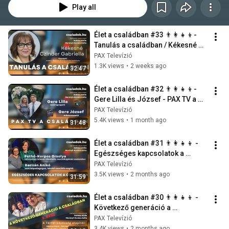
Play all
Élet a családban #33 👨‍👩‍👧‍👦-  
Tanulás a családban / Kékesné 
Czinder Gabriella
PAX Televízió
1.3K views
•
2 weeks ago
32:47
Élet a családban #32 👨‍👩‍👧‍👦- 
Gere Lilla és József - PAX TV a 
családban -  A PAX TV TÖRTÉNETE 
PAX Televízió
📺
5.4K views
•
1 month ago
31:48
Élet a családban #31 👨‍👩‍👧‍👦 -  
Egészséges kapcsolatok a 
családban
PAX Televízió
3.5K views
•
2 months ago
31:59
Élet a családban #30 👨‍👩‍👧‍👦 -  
Következő generáció a 
családban, 2. rész
PAX Televízió
3.4K views
•
2 months ago