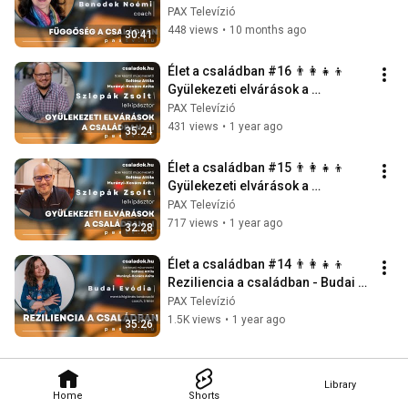
Noémi
PAX Televízió
448 views
•
10 months ago
30:41
Élet a családban #16 👨‍👩‍👧‍👦 
Gyülekezeti elvárások a 
családban #2 - Szlepák Zsolt
PAX Televízió
431 views
•
1 year ago
35:24
Élet a családban #15 👨‍👩‍👧‍👦 
Gyülekezeti elvárások a 
családban #1 - Szlepák Zsolt
PAX Televízió
717 views
•
1 year ago
32:28
Élet a családban #14 👨‍👩‍👧‍👦 
Reziliencia a családban - Budai 
Evódia
PAX Televízió
1.5K views
•
1 year ago
35:26
Library
Home
Shorts