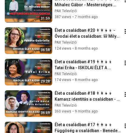
Mihalec Gábor - Mesterséges 
intelligencia a családban
PAX Televízió
387 views
•
7 months ago
31:59
Élet a családban #20 👨‍👩‍👧‍👦 - 
Óvodai élet a családban: 🎒 Milyen 
egy jó 21. századi óvodás?
PAX Televízió
124 views
•
8 months ago
36:58
Élet a családban #19 👨‍👩‍👧‍👦 
Tatai Erika - ISKOLAI ÉLET A 
CSALÁDBAN
PAX Televízió
174 views
•
8 months ago
29:28
Élet a családban #18 👨‍👩‍👧‍👦 
Kamasz identitás a családban - 
Pollák Dávid és Tóth Krisztián
PAX Televízió
360 views
•
9 months ago
36:49
Élet a családban #17 👨‍👩‍👧‍👦 
Függőség a családban - Benedek 