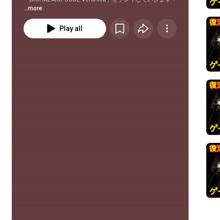
...more
Play all