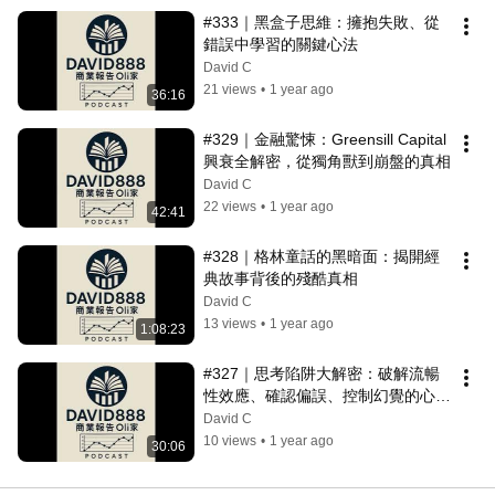
#333｜黑盒子思維：擁抱失敗、從
錯誤中學習的關鍵心法
David C
21 views
•
1 year ago
36:16
#329｜金融驚悚：Greensill Capital 
興衰全解密，從獨角獸到崩盤的真相
David C
22 views
•
1 year ago
42:41
#328｜格林童話的黑暗面：揭開經
典故事背後的殘酷真相
David C
13 views
•
1 year ago
1:08:23
#327｜思考陷阱大解密：破解流暢
性效應、確認偏誤、控制幻覺的心理
地圖
David C
10 views
•
1 year ago
30:06