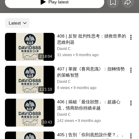
Play latest
Latest
408 | 反智 批判性思考：拯救世界的
思維利器
David C
31 views
•
9 months ago
2:18:04
407 | 掌握《賽局意識》：扭轉情勢
的策略智慧
David C
9 views
•
9 months ago
1:21:10
406 | 揭秘「最佳狀態」：超越心
流，情商助你持續卓越
David C
142 views
•
9 months ago
33:43
405 | 告別「你到底想說什麼？」，