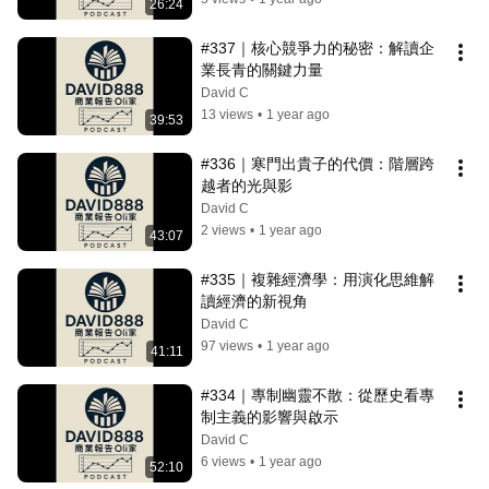
26:24
#337｜核心競爭力的秘密：解讀企
業長青的關鍵力量
David C
13 views
•
1 year ago
39:53
#336｜寒門出貴子的代價：階層跨
越者的光與影
David C
2 views
•
1 year ago
43:07
#335｜複雜經濟學：用演化思維解
讀經濟的新視角
David C
97 views
•
1 year ago
41:11
#334｜專制幽靈不散：從歷史看專
制主義的影響與啟示
David C
6 views
•
1 year ago
52:10