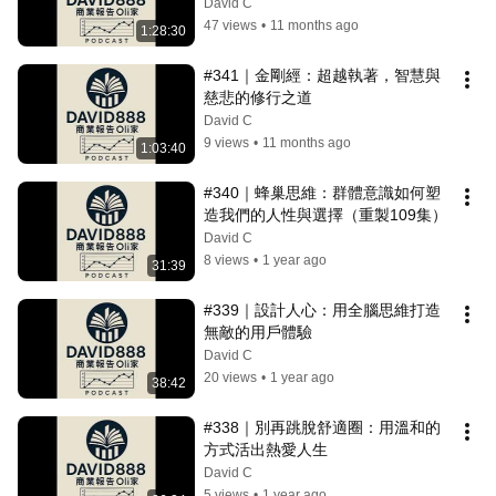
David C
47 views
•
11 months ago
1:28:30
#341｜金剛經：超越執著，智慧與
慈悲的修行之道
David C
9 views
•
11 months ago
1:03:40
#340｜蜂巢思維：群體意識如何塑
造我們的人性與選擇（重製109集）
David C
8 views
•
1 year ago
31:39
#339｜設計人心：用全腦思維打造
無敵的用戶體驗
David C
20 views
•
1 year ago
38:42
#338｜別再跳脫舒適圈：用溫和的
方式活出熱愛人生
David C
5 views
•
1 year ago