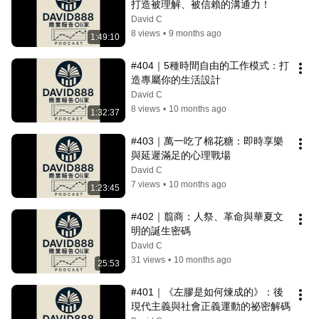
打造被理解、被信賴的溝通力！
David C
8 views
•
9 months ago
1:49:10
#404｜5種時間自由的工作模式：打
造專屬你的生活設計
David C
8 views
•
10 months ago
1:32:37
#403｜萬一吃了棉花糖：即時享樂
與延遲滿足的心理戰場
David C
7 views
•
10 months ago
1:23:45
#402｜翦商：人祭、革命與華夏文
明的誕生密碼
David C
31 views
•
10 months ago
25:53
#401｜《左膠是如何煉成的》：後
現代主義與社會正義運動的祕密解碼