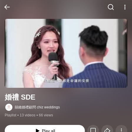
婚禮 SDE
囍緻婚禮顧問 chiz weddings
Playlist
•
13 videos
•
66 views
Play all