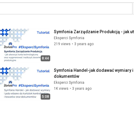
Symfonia Zarządzanie Produkcją - jak u
Eksperci Symfonia
219 views
•
3 years ago
8:44
Symfonia Handel-jak dodawać wymiary i p
dokumentów
Eksperci Symfonia
1K views
•
3 years ago
5:08