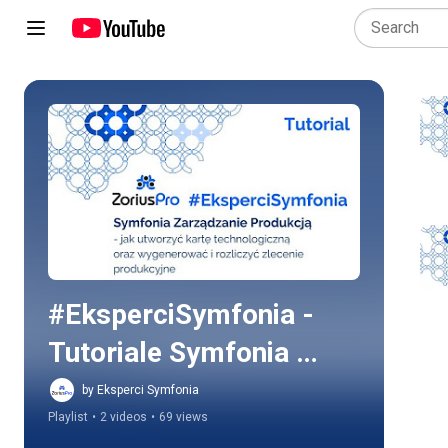
Play all
#EksperciSymfonia - 
Tutoriale Symfonia 
Zarządzanie Produkcją
by Eksperci Symfonia
Playlist
•
2 videos
•
69 views