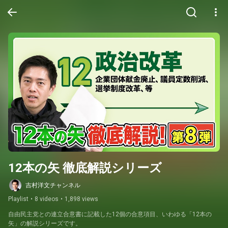
12本の矢 徹底解説シリーズ
吉村洋文チャンネル
Playlist
•
8 videos
•
1,898 views
自由民主党との連立合意書に記載した12個の合意項目、いわゆる「12本の
矢」の解説シリーズです。