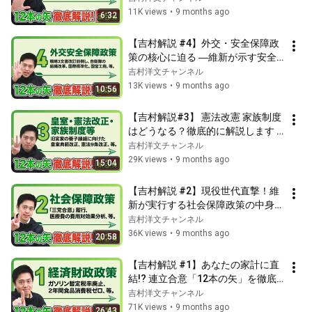
維新の会 
11K views
•
9 months ago
6:32
【吉村解説 #4】外交・安全保障政
策の核心に迫る ―維新が示す安全
保障政策を解説
吉村洋文チャンネル
13K views
•
9 months ago
10:56
【吉村解説#3】 憲法改憲 家族制度
はどうなる？徹底的に解説します 
#12本の矢 
吉村洋文チャンネル
29K views
•
9 months ago
15:04
【吉村解説 #2】現役世代直撃！維
新が実行する社会保障政策の中身を
徹底解説！#12本の矢 #社会保障政
吉村洋文チャンネル
策 #日本維新の会
36K views
•
9 months ago
20:58
【吉村解説 #1】あなたの家計に直
結!? 連立合意「12本の矢」を徹底
解説します #経済財政政策
吉村洋文チャンネル
71K views
•
9 months ago
26:43