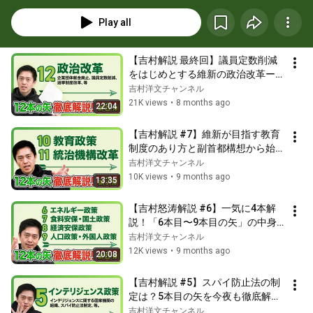
Play all
【吉村解説 最終回】議員定数削減
をはじめとする維新の政治改革ーー
改革政党としての挑戦
吉村洋文チャンネル
21K views
•
8 months ago
22:04
【吉村解説 #7】維新が目指す教育
制度のあり方と副首都構想から始ま
る未来の日本の姿とは？
吉村洋文チャンネル
10K views
•
9 months ago
13:35
【吉村怒涛解説 #6】一気に4本解
説！「6本目〜9本目の矢」の中身
とは？#エネルギー政策 #食料安保
吉村洋文チャンネル
国土政策 #経済安保政策 #人口政策 
12K views
•
9 months ago
20:08
#外国人政策
【吉村解説 #5】スパイ防止法の制
定は？5本目の矢を今夜も徹底解
説！#インテリジェンス政策 #日本
吉村洋文チャンネル