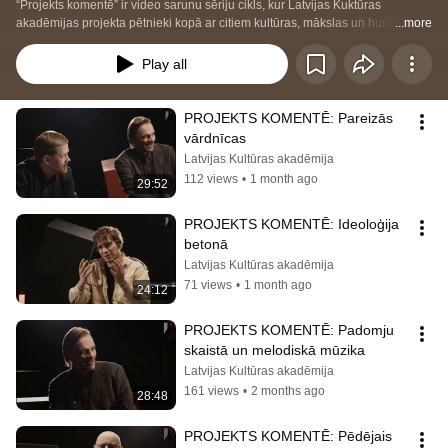
“Projekts komentē” ir video sarunu sēriju cikls, kur Latvijas Kuktūras 
akadēmijas projekta pētnieki kopā ar citiem kultūras, mākslas un humanitāro 
...more
jomu pētniekiem piedāvā aplūkot padomju mantojuma redzamo un 
neredzamo klātbūtni mūsdienu Latvijas publiskajā telpā.
Play all
PROJEKTS KOMENTĒ: Pareizās 
vārdnīcas
Latvijas Kultūras akadēmija
112 views
•
1 month ago
29:52
PROJEKTS KOMENTĒ: Ideoloģija 
betonā
Latvijas Kultūras akadēmija
71 views
•
1 month ago
24:12
PROJEKTS KOMENTĒ: Padomju 
skaistā un melodiskā mūzika
Latvijas Kultūras akadēmija
161 views
•
2 months ago
28:48
PROJEKTS KOMENTĒ: Pēdējais 