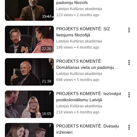
padomju filozofs
Latvijas Kultūras akadēmija
123 views
•
2 months ago
35:47
PROJEKTS KOMENTĒ: S/Z 
lietojums filozofijā
Latvijas Kultūras akadēmija
198 views
•
4 months ago
22:20
PROJEKTS KOMENTĒ: 
Domāšanas vieta un padomju 
filozofa neiespējamība
Latvijas Kultūras akadēmija
698 views
•
5 months ago
21:38
PROJEKTS KOMENTĒ: Iezīmējot 
postkoloniālismu Latvijā
Latvijas Kultūras akadēmija
218 views
•
6 months ago
16:05
PROJEKTS KOMENTĒ: Dvēseļu 
inženieri