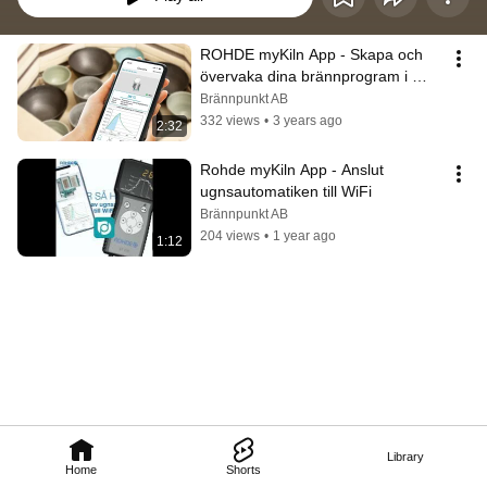
ROHDE myKiln App - Skapa och 
övervaka dina brännprogram i 
smartphone eller på dator
Brännpunkt AB
332 views
•
3 years ago
2:32
Rohde myKiln App - Anslut 
ugnsautomatiken till WiFi
Brännpunkt AB
204 views
•
1 year ago
1:12
Library
Home
Shorts