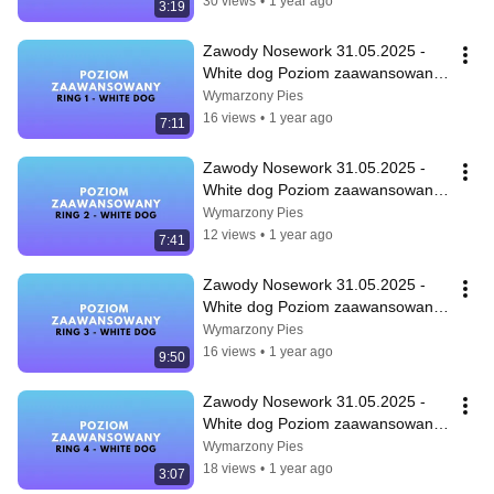
30 views
•
1 year ago
3:19
Zawody Nosework 31.05.2025 - 
White dog Poziom zaawansowany, 
Ring 1
Wymarzony Pies
16 views
•
1 year ago
7:11
Zawody Nosework 31.05.2025 - 
White dog Poziom zaawansowany, 
Ring 2
Wymarzony Pies
12 views
•
1 year ago
7:41
Zawody Nosework 31.05.2025 - 
White dog Poziom zaawansowany, 
Ring 3
Wymarzony Pies
16 views
•
1 year ago
9:50
Zawody Nosework 31.05.2025 - 
White dog Poziom zaawansowany, 
Ring 4
Wymarzony Pies
18 views
•
1 year ago
3:07