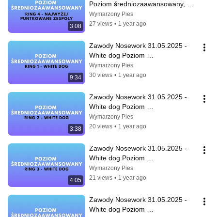
Poziom średniozaawansowany, 
Ring 4 - Najwyżej punktowane 
Wymarzony Pies
zespoły
27 views
•
1 year ago
3:08
Zawody Nosework 31.05.2025 - 
White dog Poziom 
średniozaawansowany, Ring 1
Wymarzony Pies
30 views
•
1 year ago
9:34
Zawody Nosework 31.05.2025 - 
White dog Poziom 
średniozaawansowany, Ring 2
Wymarzony Pies
20 views
•
1 year ago
3:38
Zawody Nosework 31.05.2025 - 
White dog Poziom 
średniozaawansowany, Ring 3
Wymarzony Pies
21 views
•
1 year ago
4:05
Zawody Nosework 31.05.2025 - 
White dog Poziom 