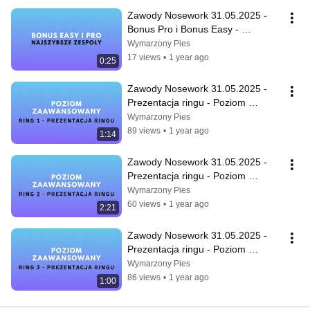
Zawody Nosework 31.05.2025 - 
Bonus Pro i Bonus Easy - 
Najszybsze zespoły
Wymarzony Pies
17 views
•
1 year ago
0:25
Zawody Nosework 31.05.2025 - 
Prezentacja ringu - Poziom 
zaawansowany, Ring 1
Wymarzony Pies
89 views
•
1 year ago
1:14
Zawody Nosework 31.05.2025 - 
Prezentacja ringu - Poziom 
zaawansowany, Ring 2
Wymarzony Pies
60 views
•
1 year ago
2:21
Zawody Nosework 31.05.2025 - 
Prezentacja ringu - Poziom 
zaawansowany, Ring 3
Wymarzony Pies
86 views
•
1 year ago
1:00