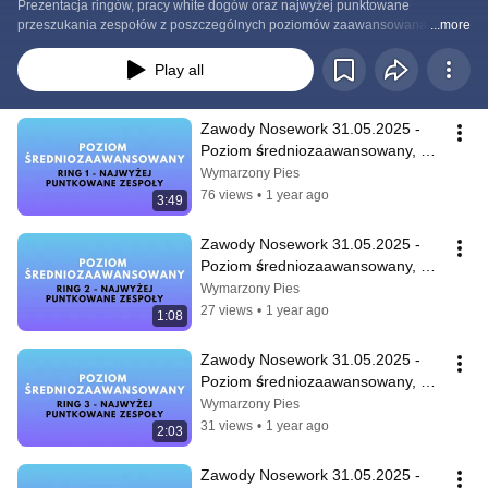
Prezentacja ringów, pracy white dogów oraz najwyżej punktowane 
przeszukania zespołów z poszczególnych poziomów zaawansowana i klas 
...more
wzrostu.
Play all
Zawody Nosework 31.05.2025 - 
Poziom średniozaawansowany, 
Ring 1 - Najwyżej punktowane 
Wymarzony Pies
zespoły
76 views
•
1 year ago
3:49
Zawody Nosework 31.05.2025 - 
Poziom średniozaawansowany, 
Ring 2 - Najwyżej punktowane 
Wymarzony Pies
zespoły
27 views
•
1 year ago
1:08
Zawody Nosework 31.05.2025 - 
Poziom średniozaawansowany, 
Ring 3 - Najwyżej punktowane 
Wymarzony Pies
zespoły
31 views
•
1 year ago
2:03
Zawody Nosework 31.05.2025 - 