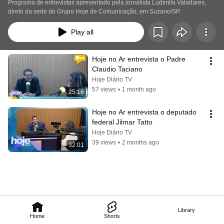
Programa de entrevistas apresentado pela jornalista Ludimila Valadares, 
direto da sede do Grupo Hoje de Comunicação, em Suzano/SP.
Play all
Hoje no Ar entrevista o Padre 
Claudio Taciano
Hoje Diário TV
57 views
•
1 month ago
25:16
Hoje no Ar entrevista o deputado 
federal Jilmar Tatto
Hoje Diário TV
39 views
•
2 months ago
32:01
Library
Home
Shorts