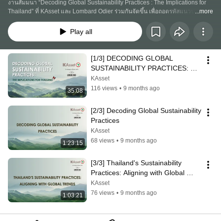
งานสัมมนา “Decoding Global Sustainability Practices : The Implications for 
Thailand” ที่ KAsset และ Lombard Odier ร่วมกันจัดขึ้น เพื่อถอดรหัสแนวปฏิบัติ
...more
ระดับโลกและผลกระทบในประเทศไทย 
Play all
[1/3] DECODING GLOBAL 
SUSTAINABILITY PRACTICES: ​
The Implications for Thailand
KAsset
116 views
•
9 months ago
35:08
[2/3] Decoding Global Sustainability 
Practices​
KAsset
68 views
•
9 months ago
1:23:15
[3/3] Thailand's Sustainability 
Practices: Aligning with Global 
Trends​
KAsset
76 views
•
9 months ago
1:03:21