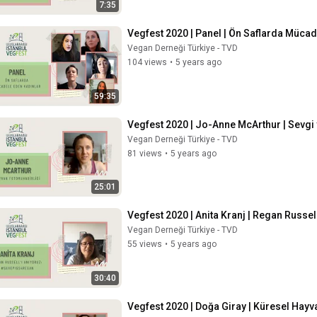
7:35
Vegfest 2020 | Panel | Ön Saflarda Mücad
Vegan Derneği Türkiye - TVD
104 views
•
5 years ago
59:35
Vegfest 2020 | Jo-Anne McArthur | Sevgi 
Vegan Derneği Türkiye - TVD
81 views
•
5 years ago
25:01
Vegfest 2020 | Anita Kranj | Regan Russe
Vegan Derneği Türkiye - TVD
55 views
•
5 years ago
30:40
Vegfest 2020 | Doğa Giray | Küresel Hay