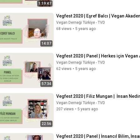
1:19:47
Vegfest 2020 | Eşref Balcı | Vegan Akade
Vegan Derneği Türkiye - TVD
68 views
•
5 years ago
14:07
Vegfest 2020 | Panel | Herkes için Vegan
Vegan Derneği Türkiye - TVD
62 views
•
5 years ago
57:34
Vegfest 2020 | Filiz Mungan |  İnsan Nedi
Vegan Derneği Türkiye - TVD
207 views
•
5 years ago
22:56
Vegfest 2020 | Panel | İnsancıl Bilim, İnsan