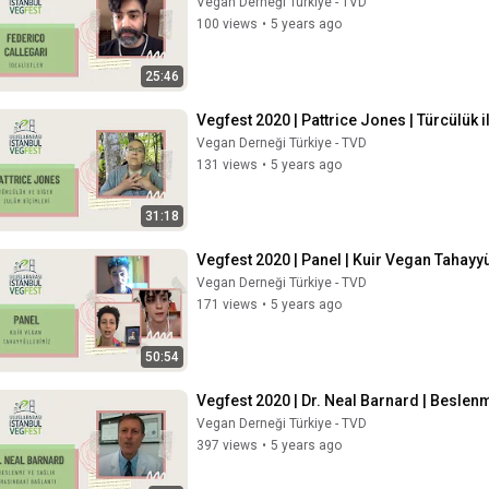
Vegan Derneği Türkiye - TVD
100 views
•
5 years ago
25:46
Vegfest 2020 | Pattrice Jones | Türcülük 
Vegan Derneği Türkiye - TVD
131 views
•
5 years ago
31:18
Vegfest 2020 | Panel | Kuir Vegan Tahayy
Vegan Derneği Türkiye - TVD
171 views
•
5 years ago
50:54
Vegfest 2020 | Dr. Neal Barnard | Beslen
Vegan Derneği Türkiye - TVD
397 views
•
5 years ago