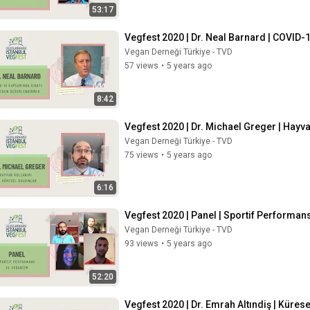
53:17
Vegfest 2020 | Dr. Neal Barnard | COVI
Vegan Derneği Türkiye - TVD
57 views
•
5 years ago
8:42
Vegfest 2020 | Dr. Michael Greger | Hayva
Vegan Derneği Türkiye - TVD
75 views
•
5 years ago
6:16
Vegfest 2020 | Panel | Sportif Performa
Vegan Derneği Türkiye - TVD
93 views
•
5 years ago
52:20
Vegfest 2020 | Dr. Emrah Altındiş | Kürese