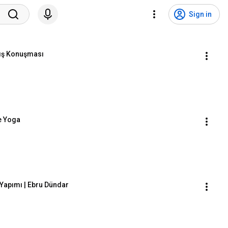
Sign in
lış Konuşması
e Yoga
 Yapımı | Ebru Dündar