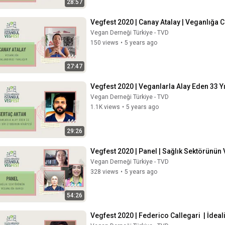
28:57
Vegfest 2020 | Canay Atalay | Veganlığa 
Vegan Derneği Türkiye - TVD
150 views
•
5 years ago
27:47
Vegfest 2020 | Veganlarla Alay Eden 33 Yıl
Vegan Derneği Türkiye - TVD
1.1K views
•
5 years ago
29:26
Vegfest 2020 | Panel | Sağlık Sektörünün 
Vegan Derneği Türkiye - TVD
328 views
•
5 years ago
54:26
Vegfest 2020 | Federico Callegari  | İdeal