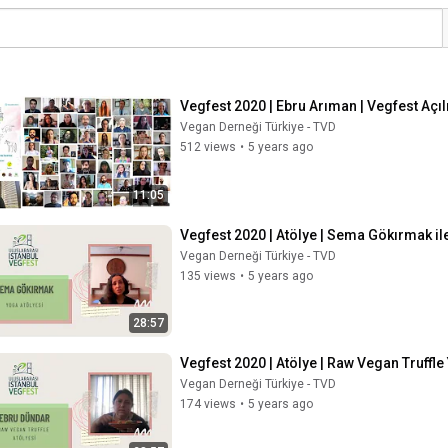
Vegfest 2020 | Ebru Arıman | Vegfest Açı
Vegan Derneği Türkiye - TVD
512 views
•
5 years ago
11:05
Vegfest 2020 | Atölye | Sema Gökırmak il
Vegan Derneği Türkiye - TVD
135 views
•
5 years ago
28:57
Vegfest 2020 | Atölye | Raw Vegan Truffle
Vegan Derneği Türkiye - TVD
174 views
•
5 years ago