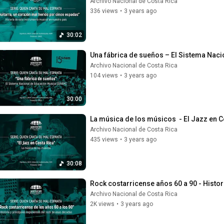
Archivo Nacional de Costa Rica
336 views
•
3 years ago
30:02
Una fábrica de sueños – El Sistema Nac
Archivo Nacional de Costa Rica
104 views
•
3 years ago
30:00
La música de los músicos  - El Jazz en C
Archivo Nacional de Costa Rica
435 views
•
3 years ago
30:08
Rock costarricense años 60 a 90 - Histo
Archivo Nacional de Costa Rica
2K views
•
3 years ago