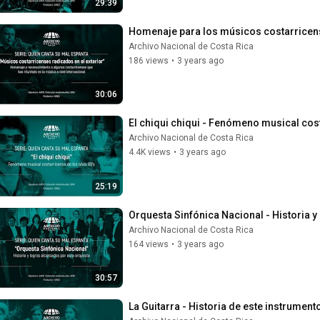
29:39
Homenaje para los músicos costarricens
Archivo Nacional de Costa Rica
186 views
•
3 years ago
30:06
El chiqui chiqui - Fenómeno musical cos
Archivo Nacional de Costa Rica
4.4K views
•
3 years ago
25:19
Orquesta Sinfónica Nacional - Historia 
Archivo Nacional de Costa Rica
164 views
•
3 years ago
30:57
La Guitarra - Historia de este instrumen