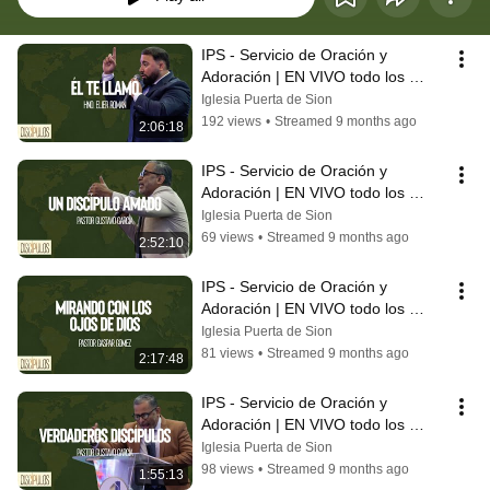
IPS - Servicio de Oración y 
Adoración | EN VIVO todo los 
Domingos | 10/26/2025
Iglesia Puerta de Sion
192 views
•
Streamed 9 months ago
2:06:18
IPS - Servicio de Oración y 
Adoración | EN VIVO todo los 
Domingos | 10/19/2025
Iglesia Puerta de Sion
69 views
•
Streamed 9 months ago
2:52:10
IPS - Servicio de Oración y 
Adoración | EN VIVO todo los 
Viernes | 10/17/2025
Iglesia Puerta de Sion
81 views
•
Streamed 9 months ago
2:17:48
IPS - Servicio de Oración y 
Adoración | EN VIVO todo los 
Domingos | 10/12/2025
Iglesia Puerta de Sion
98 views
•
Streamed 9 months ago
1:55:13