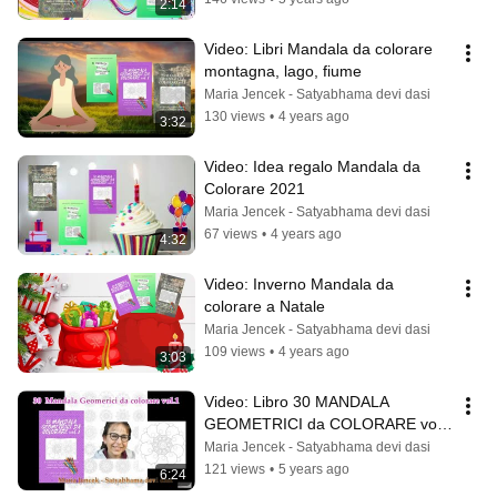
2:14
Video: Libri Mandala da colorare 
montagna, lago, fiume
Maria Jencek - Satyabhama devi dasi
130 views
•
4 years ago
3:32
Video: Idea regalo Mandala da 
Colorare 2021
Maria Jencek - Satyabhama devi dasi
67 views
•
4 years ago
4:32
Video: Inverno Mandala da 
colorare a Natale
Maria Jencek - Satyabhama devi dasi
109 views
•
4 years ago
3:03
Video: Libro 30 MANDALA 
GEOMETRICI da COLORARE vol 
1
Maria Jencek - Satyabhama devi dasi
121 views
•
5 years ago
6:24