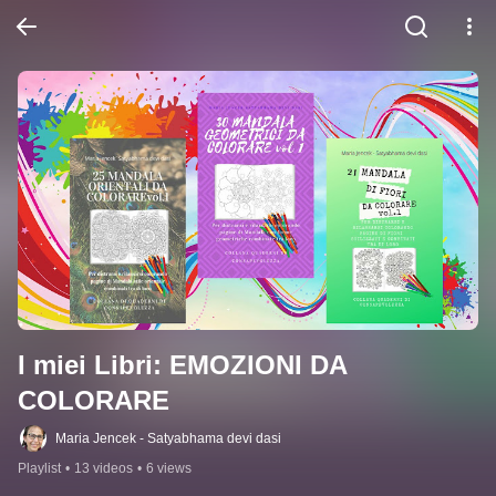
I miei Libri: EMOZIONI DA 
COLORARE
Maria Jencek - Satyabhama devi dasi
Playlist
•
13 videos
•
6 views