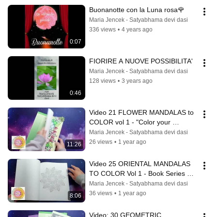
Buonanotte con la Luna rosa🌹
Maria Jencek - Satyabhama devi dasi
336 views
•
4 years ago
0:07
FIORIRE A NUOVE POSSIBILITA'
Maria Jencek - Satyabhama devi dasi
128 views
•
3 years ago
0:46
Video 21 FLOWER MANDALAS to 
COLOR vol 1 - "Color your 
emotions" series - review
Maria Jencek - Satyabhama devi dasi
26 views
•
1 year ago
11:26
Video 25 ORIENTAL MANDALAS 
TO COLOR Vol 1 - Book Series 
"EMOTIONS TO COLOR" - review
Maria Jencek - Satyabhama devi dasi
36 views
•
1 year ago
8:06
Video: 30 GEOMETRIC 