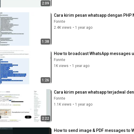
2:09
Cara kirim pesan whatsapp dengan PHP
Fonnte
2.4K views
•
1 year ago
1:38
How to broadcast WhatsApp messages 
Fonnte
1K views
•
1 year ago
1:26
Cara kirim pesan whatsapp terjadwal d
Fonnte
1.1K views
•
1 year ago
2:22
How to send image & PDF messages to 