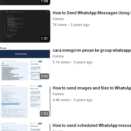
1:08
How to Send WhatsApp Messages Using 
Fonnte
7K views
•
3 years ago
1:31
cara mengirim pesan ke group whatsap
Fonnte
5.1K views
•
3 years ago
3:05
How to send images and files to WhatsA
Fonnte
4.4K views
•
3 years ago
1:52
How to send scheduled WhatsApp messa