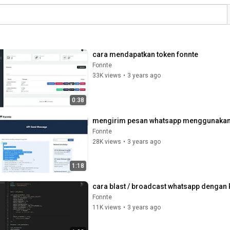
cara mendapatkan token fonnte
Fonnte
33K views
•
3 years ago
0:38
mengirim pesan whatsapp menggunakan
Fonnte
28K views
•
3 years ago
1:18
cara blast / broadcast whatsapp dengan
Fonnte
11K views
•
3 years ago