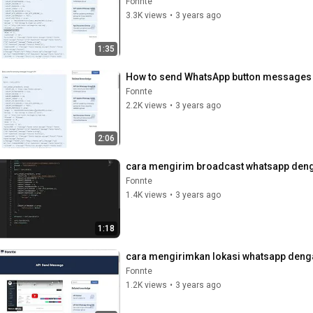
Fonnte
3.3K views
•
3 years ago
1:35
How to send WhatsApp button messages
Fonnte
2.2K views
•
3 years ago
2:06
cara mengirim broadcast whatsapp den
Fonnte
1.4K views
•
3 years ago
1:18
cara mengirimkan lokasi whatsapp deng
Fonnte
1.2K views
•
3 years ago