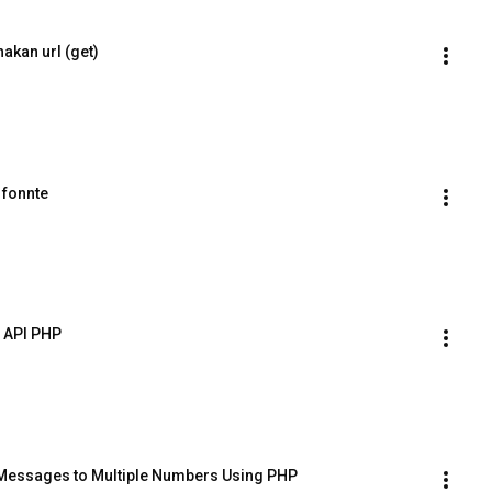
kan url (get)
 fonnte
 API PHP
Messages to Multiple Numbers Using PHP