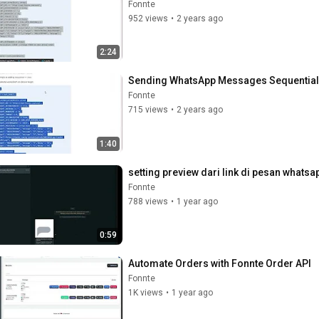
Fonnte
952 views
•
2 years ago
2:24
Sending WhatsApp Messages Sequentiall
Fonnte
715 views
•
2 years ago
1:40
setting preview dari link di pesan whats
Fonnte
788 views
•
1 year ago
0:59
Automate Orders with Fonnte Order API
Fonnte
1K views
•
1 year ago