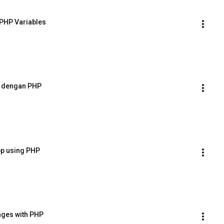
PHP Variables
p dengan PHP
pp using PHP
ges with PHP