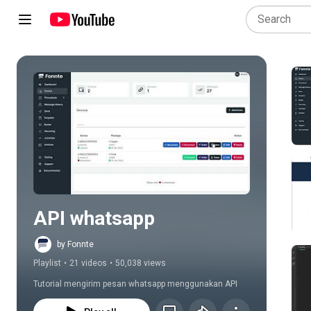
Play all
API whatsapp
by Fonnte
Playlist
•
21 videos
•
50,038 views
Tutorial mengirim pesan whatsapp menggunakan API