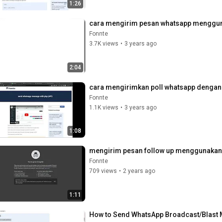
1:26
cara mengirim pesan whatsapp mengguna
Fonnte
3.7K views
•
3 years ago
2:04
cara mengirimkan poll whatsapp dengan
Fonnte
1.1K views
•
3 years ago
1:08
mengirim pesan follow up menggunakan
Fonnte
709 views
•
2 years ago
1:11
How to Send WhatsApp Broadcast/Blast 