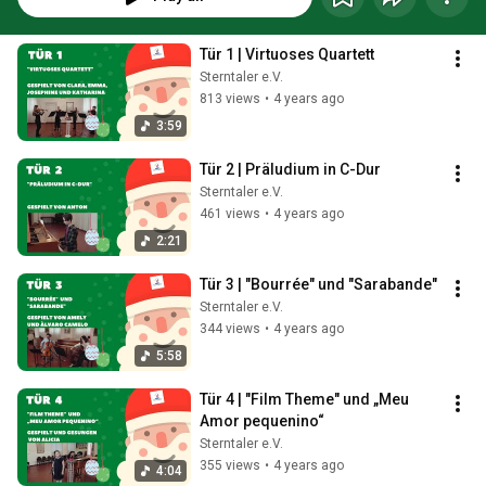
Tür 1 | Virtuoses Quartett
Sterntaler e.V.
813 views
•
4 years ago
3:59
Tür 2 | Präludium in C-Dur
Sterntaler e.V.
461 views
•
4 years ago
2:21
Tür 3 | "Bourrée" und "Sarabande"
Sterntaler e.V.
344 views
•
4 years ago
5:58
Tür 4 | "Film Theme" und „Meu 
Amor pequenino“
Sterntaler e.V.
355 views
•
4 years ago
4:04