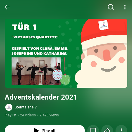
Adventskalender 2021
Sterntaler e.V.
Playlist
•
24 videos
•
2,428 views
Play all