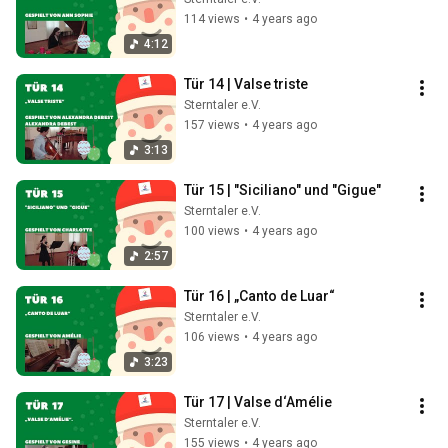
114 views
•
4 years ago
4:12
Tür 14 | Valse triste
Sterntaler e.V.
157 views
•
4 years ago
3:13
Tür 15 | "Siciliano" und "Gigue"
Sterntaler e.V.
100 views
•
4 years ago
2:57
Tür 16 | „Canto de Luar“
Sterntaler e.V.
106 views
•
4 years ago
3:23
Tür 17 | Valse d‘Amélie
Sterntaler e.V.
155 views
•
4 years ago