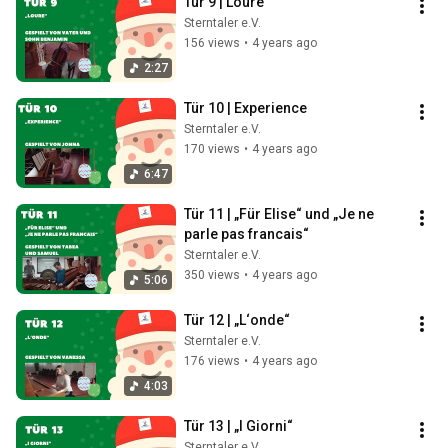
Tür 9 | Loure
Sterntaler e.V.
156 views
•
4 years ago
2:27
Tür 10 | Experience
Sterntaler e.V.
170 views
•
4 years ago
6:47
Tür 11 | „Für Elise“ und „Je ne 
parle pas francais“
Sterntaler e.V.
350 views
•
4 years ago
5:06
Tür 12 | „L‘onde“
Sterntaler e.V.
176 views
•
4 years ago
4:03
Tür 13 | „I Giorni“
Sterntaler e.V.