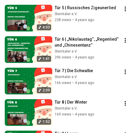
Tür 5 | Russisches Zigeunerlied
Sterntaler e.V.
238 views
•
4 years ago
4:03
Tür 6 | „Nikolaustag“, „Regenlied“ 
und „Chinesentanz“
Sterntaler e.V.
296 views
•
4 years ago
1:41
Tür 7 | Die Schwalbe
Sterntaler e.V.
166 views
•
4 years ago
2:09
Tür 8 | Der Winter
Sterntaler e.V.
169 views
•
4 years ago
1:52