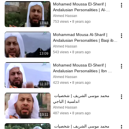
Mohamed Moussa El-Sherif | 
Andalusian Personalities | Al-
Shatibi
Ahmed Hassan
753 views
•
8 years ago
13:48
Mohammad Mousa Al-Sharif | 
Andalusian Personalities | Baqi ibn 
Makhlad
Ahmed Hassan
543 views
•
8 years ago
13:09
Mohamed Moussa El-Sherif | 
Andalusian Personalities | Ibn 
Jubayr al-Andalusi
Ahmed Hassan
423 views
•
8 years ago
11:33
محمد موسى الشريف | شخصيات 
اندلسية | الباجي
Ahmed Hassan
487 views
•
8 years ago
13:11
محمد موسى الشريف | شخصيات 