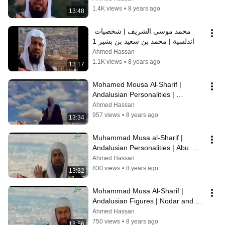
1.4K views
•
8 years ago
13:48
محمد موسى الشريف | شخصيات 
اندلسية | محمد بن سعيد بن بشير 1
Ahmed Hassan
1.1K views
•
8 years ago
13:17
Mohamed Mousa Al-Sharif | 
Andalusian Personalities | 
Muhammad ibn Sa'id ibn Bashir 2
Ahmed Hassan
957 views
•
8 years ago
13:34
Muhammad Musa al-Sharif | 
Andalusian Personalities | Abu 
Hayyan al-Andalusi
Ahmed Hassan
830 views
•
8 years ago
13:32
Mohammad Musa Al-Sharif | 
Andalusian Figures | Nodar and 
Zumurrud
Ahmed Hassan
750 views
•
8 years ago
13:56