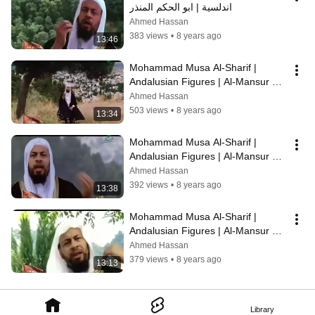
اندلسية | ابو الحكم المنذر
Ahmed Hassan
383 views
•
8 years ago
13:46
Mohammad Musa Al-Sharif | 
Andalusian Figures | Al-Mansur 
Muhammad Al-Qahtani 1
Ahmed Hassan
503 views
•
8 years ago
13:34
Mohammad Musa Al-Sharif | 
Andalusian Figures | Al-Mansur 
Muhammad Al-Qahtani 2
Ahmed Hassan
392 views
•
8 years ago
13:38
Mohammad Musa Al-Sharif | 
Andalusian Figures | Al-Mansur 
Mohammad Al-Qahtani 3
Ahmed Hassan
379 views
•
8 years ago
13:13
Library