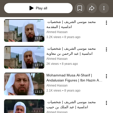
بشكل خاص ومن هذه الشخصيات بقي بن مخلد واحمد بن عبد الملك الاشبيلي ويحيى 
بن يحيى الليثي واحمد بن مخلد وابن رشد وابن حيان الاندلسي والمنصور محمد 
Play all
القحطاني وابو الحكم المنذر والمستنصر بالله المرواني وابو بكر بن العربي.. 
وشخصيات اخرى كثيرة.
محمد موسى الشريف | شخصيات 
اندلسية | المقدمة
Ahmed Hassan
3.2K views
•
8 years ago
13:32
محمد موسى الشريف | شخصيات 
اندلسية | عبد الرحمن بن معاوية
Ahmed Hassan
2K views
•
8 years ago
13:19
Mohammad Musa Al-Sharif | 
Andalusian Figures | Ibn Hazm Al-
Andalusi
Ahmed Hassan
2.1K views
•
8 years ago
13:13
محمد موسى الشريف | شخصيات 
اندلسية | عبد الملك بن حبيب
Ahmed Hassan