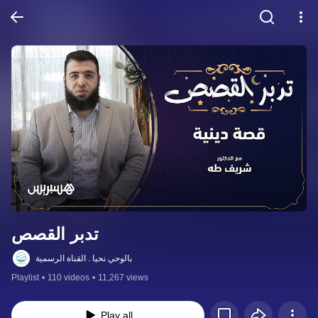
تدبر القصص
بالوحي نحيا . القناة الرسمية
Playlist
•
110 videos
•
11,267 views
Play all