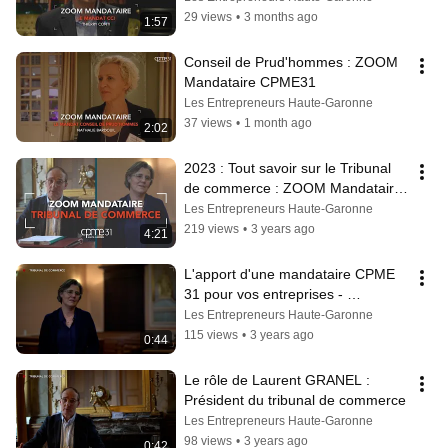
29 views
•
3 months ago
1:57
Conseil de Prud'hommes : ZOOM 
Mandataire CPME31
Les Entrepreneurs Haute-Garonne
37 views
•
1 month ago
2:02
2023 : Tout savoir sur le Tribunal 
de commerce : ZOOM Mandataire 
CPME31
Les Entrepreneurs Haute-Garonne
219 views
•
3 years ago
4:21
L'apport d'une mandataire CPME 
31 pour vos entreprises - 
Dominique GASET
Les Entrepreneurs Haute-Garonne
115 views
•
3 years ago
0:44
Le rôle de Laurent GRANEL : 
Président du tribunal de commerce
Les Entrepreneurs Haute-Garonne
98 views
•
3 years ago
0:42