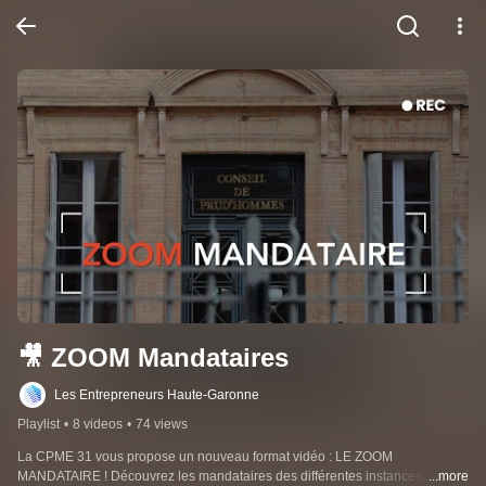
🎥 ZOOM Mandataires
Les Entrepreneurs Haute-Garonne
Playlist
•
8 videos
•
74 views
La CPME 31 vous propose un nouveau format vidéo : LE ZOOM 
MANDATAIRE ! Découvrez les mandataires des différentes instances. Au 
...more