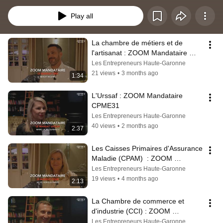
travers de ces vidéos, vous pourrez en savoir plus sur leurs rôles, leurs 
champs d'action et les personnes qui composent ces institutions et qui 
Play all
pourront potentiellement vous accompagner dans vos entreprises 
respectives.
La chambre de métiers et de 
l'artisanat : ZOOM Mandataire 
CPME31
Les Entrepreneurs Haute-Garonne
21 views
•
3 months ago
1:34
L'Urssaf : ZOOM Mandataire 
CPME31
Les Entrepreneurs Haute-Garonne
40 views
•
2 months ago
2:37
Les Caisses Primaires d'Assurance 
Maladie (CPAM)  : ZOOM 
Mandataire CPME31
Les Entrepreneurs Haute-Garonne
19 views
•
4 months ago
2:13
La Chambre de commerce et 
d'industrie (CCI) : ZOOM 
Mandataire CPME31
Les Entrepreneurs Haute-Garonne