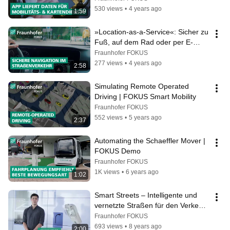
530 views
•
4 years ago
1:59
»Location-as-a-Service«: Sicher zu 
Fuß, auf dem Rad oder per E-
Scooter durch die Stadt
Fraunhofer FOKUS
277 views
•
4 years ago
2:58
Simulating Remote Operated 
Driving | FOKUS Smart Mobility
Fraunhofer FOKUS
552 views
•
5 years ago
2:37
Automating the Schaeffler Mover | 
FOKUS Demo
Fraunhofer FOKUS
1K views
•
6 years ago
1:02
Smart Streets – Intelligente und 
vernetzte Straßen für den Verkehr 
der Zukunft!
Fraunhofer FOKUS
693 views
•
8 years ago
2:00