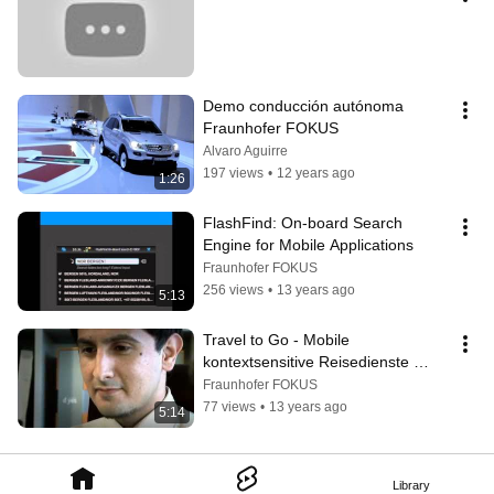
Demo conducción autónoma 
Fraunhofer FOKUS
Alvaro Aguirre
197 views
•
12 years ago
1:26
FlashFind: On-board Search 
Engine for Mobile Applications
Fraunhofer FOKUS
256 views
•
13 years ago
5:13
Travel to Go - Mobile 
kontextsensitive Reisedienste 
detailliert abrufbar auf dem Handy
Fraunhofer FOKUS
77 views
•
13 years ago
5:14
Library