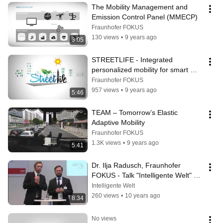
The Mobility Management and 
Emission Control Panel (MMECP)
Fraunhofer FOKUS
130 views
•
9 years ago
3:05
STREETLIFE - Integrated 
personalized mobility for smart 
cities
Fraunhofer FOKUS
957 views
•
9 years ago
5:46
TEAM – Tomorrow’s Elastic 
Adaptive Mobility
Fraunhofer FOKUS
1.3K views
•
9 years ago
5:41
Dr. Ilja Radusch, Fraunhofer 
FOKUS - Talk "Intelligente Welt" 
CeBIT
Intelligente Welt
260 views
•
10 years ago
8:34
No views