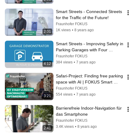
Smart Streets - Connected Streets 
for the Traffic of the Future!
Fraunhofer FOKUS
1K views
•
8 years ago
2:01
Smart Streets - Improving Safety in 
Parking Garages with Four 
Technologies
Fraunhofer FOKUS
384 views
•
7 years ago
4:12
Safari-Project: Finding free parking 
space with AI | FOKUS Smart 
Mobility
Fraunhofer FOKUS
554 views
•
7 years ago
3:21
Barrierefreie Indoor-Navigation für 
das Smartphone
Fraunhofer FOKUS
3.4K views
•
8 years ago
2:41