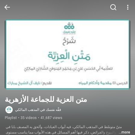
متن العزية للجماعة الأزهرية
فقِّه نفسك في المذهب المالكي
Playlist
•
35 videos
•
41,687 views
متنٌ متوسّط في المذهب المالكي، فيه أبواب العبادات، وألحق به المصنف بابا في 
...more
النكاح والبيوع والفرائض، ذكر فيها أهم المسائل في هذه الأبواب مما يناسب مستوى 