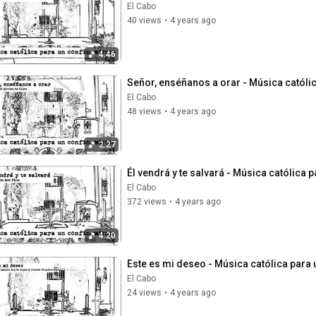
El Cabo
40 views
•
4 years ago
4:46
Señor, enséñanos a orar - Música católi
El Cabo
48 views
•
4 years ago
2:27
Él vendrá y te salvará - Música católica 
El Cabo
372 views
•
4 years ago
4:20
Este es mi deseo - Música católica para
El Cabo
24 views
•
4 years ago