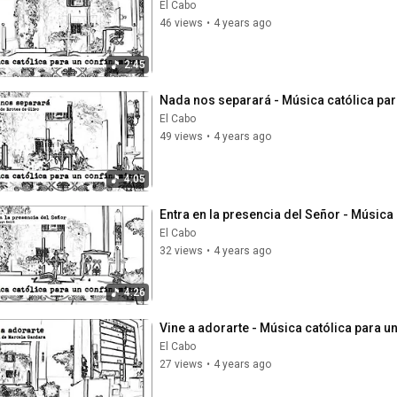
El Cabo
46 views
•
4 years ago
2:45
Nada nos separará - Música católica pa
El Cabo
49 views
•
4 years ago
4:05
Entra en la presencia del Señor - Música
El Cabo
32 views
•
4 years ago
4:26
Vine a adorarte - Música católica para u
El Cabo
27 views
•
4 years ago