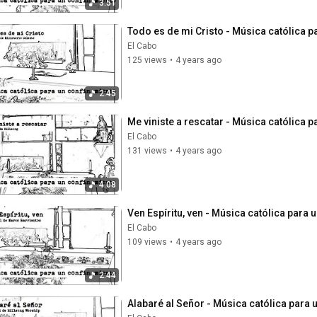
3:51
Todo es de mi Cristo - Música católica p
El Cabo
125 views
•
4 years ago
2:45
Me viniste a rescatar - Música católica 
El Cabo
131 views
•
4 years ago
4:08
Ven Espíritu, ven - Música católica para
El Cabo
109 views
•
4 years ago
2:44
Alabaré al Señor - Música católica para 