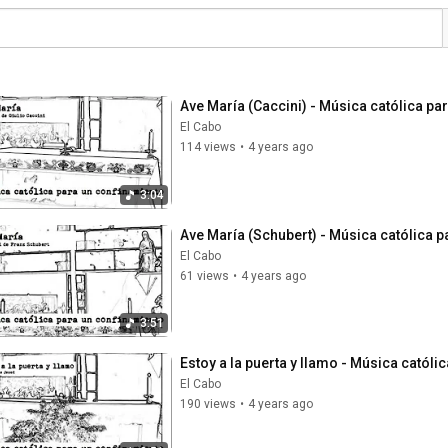
Ave María (Caccini) - Música católica pa
El Cabo
114 views
•
4 years ago
3:04
Ave María (Schubert) - Música católica 
El Cabo
61 views
•
4 years ago
3:51
Estoy a la puerta y llamo - Música católi
El Cabo
190 views
•
4 years ago