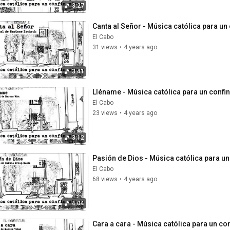
3:27
Canta al Señor - Música católica para un
El Cabo
31 views
•
4 years ago
3:41
Lléname - Música católica para un confi
El Cabo
23 views
•
4 years ago
3:12
Pasión de Dios - Música católica para u
El Cabo
68 views
•
4 years ago
4:04
Cara a cara - Música católica para un co