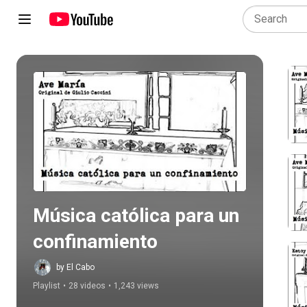
Play all
Música católica para un 
confinamiento
by El Cabo
Playlist
•
28 videos
•
1,243 views