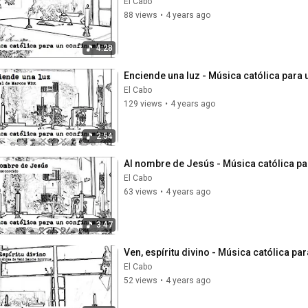
El Cabo
88 views
•
4 years ago
4:28
Enciende una luz - Música católica para
El Cabo
129 views
•
4 years ago
2:54
Al nombre de Jesús - Música católica pa
El Cabo
63 views
•
4 years ago
3:47
Ven, espíritu divino - Música católica pa
El Cabo
52 views
•
4 years ago