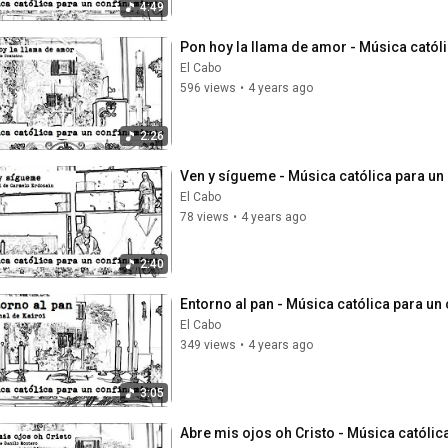
4:49
Pon hoy la llama de amor - Música catól
El Cabo
596 views
•
4 years ago
2:26
Ven y sígueme - Música católica para un
El Cabo
78 views
•
4 years ago
2:40
Entorno al pan - Música católica para un
El Cabo
349 views
•
4 years ago
3:05
Abre mis ojos oh Cristo - Música católic