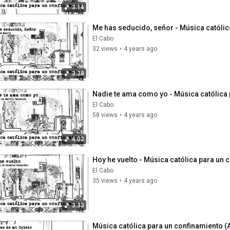
3:14
Me has seducido, señor - Música católic
El Cabo
32 views
•
4 years ago
3:28
Nadie te ama como yo - Música católica
El Cabo
58 views
•
4 years ago
4:02
Hoy he vuelto - Música católica para un 
El Cabo
35 views
•
4 years ago
3:33
Música católica para un confinamiento (