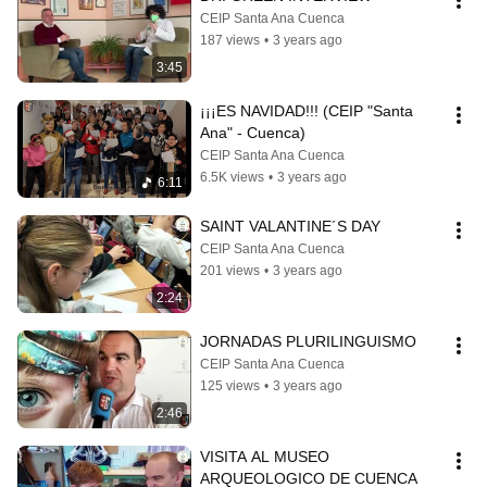
CEIP Santa Ana Cuenca
187 views
•
3 years ago
3:45
¡¡¡ES NAVIDAD!!! (CEIP "Santa 
Ana" - Cuenca)
CEIP Santa Ana Cuenca
6.5K views
•
3 years ago
6:11
SAINT VALANTINE´S DAY
CEIP Santa Ana Cuenca
201 views
•
3 years ago
2:24
JORNADAS PLURILINGUISMO
CEIP Santa Ana Cuenca
125 views
•
3 years ago
2:46
VISITA AL MUSEO 
ARQUEOLOGICO DE CUENCA