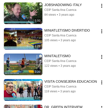
JOBSHADOWING ITALY
CEIP Santa Ana Cuenca
84 views
•
3 years ago
5:00
MINIATLETISMO DIVERTIDO
CEIP Santa Ana Cuenca
105 views
•
3 years ago
1:29
MINITALETISMO
CEIP Santa Ana Cuenca
122 views
•
3 years ago
3:20
VISITA CONSEJERA EDUCACION
CEIP Santa Ana Cuenca
118 views
•
3 years ago
1:54
DR. GREEN INTERVIEW