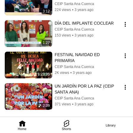
CEIP Santa Ana Cuenca
224 views
•
3 years ago
3:12
DÍA DEL IMPLANTE COCLEAR
CEIP Santa Ana Cuenca
153 views
•
3 years ago
1:27
FESTIVAL NAVIDAD ED  
PRIMARIA
CEIP Santa Ana Cuenca
2K views
•
3 years ago
1:23:35
UN JARDÍN POR LA PAZ (CEIP 
SANTA ANA)
CEIP Santa Ana Cuenca
371 views
•
3 years ago
2:39
Library
Home
Shorts