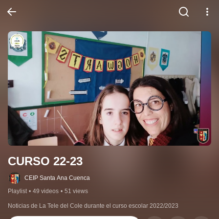
CURSO 22-23
CEIP Santa Ana Cuenca
Playlist
•
49 videos
•
51 views
Noticias de La Tele del Cole durante el curso escolar 2022/2023