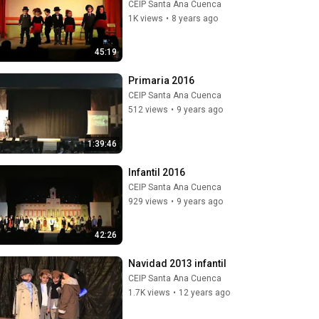
CEIP Santa Ana Cuenca
1K views
•
8 years ago
45:19
Primaria 2016
CEIP Santa Ana Cuenca
512 views
•
9 years ago
1:39:46
Infantil 2016
CEIP Santa Ana Cuenca
929 views
•
9 years ago
42:26
Navidad 2013 infantil
CEIP Santa Ana Cuenca
1.7K views
•
12 years ago