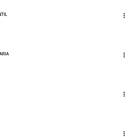
NTIL
ARIA