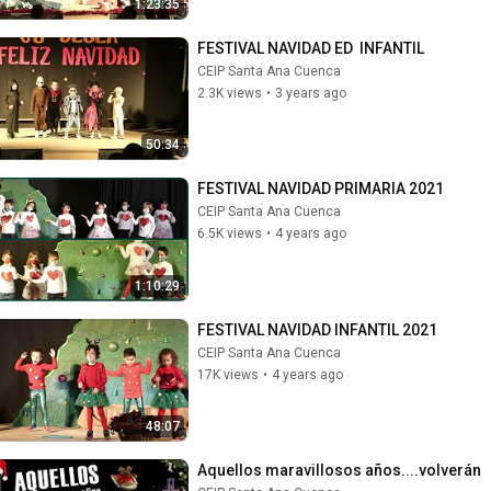
1:23:35
FESTIVAL NAVIDAD ED  INFANTIL
CEIP Santa Ana Cuenca
2.3K views
•
3 years ago
50:34
FESTIVAL NAVIDAD PRIMARIA 2021
CEIP Santa Ana Cuenca
6.5K views
•
4 years ago
1:10:29
FESTIVAL NAVIDAD INFANTIL 2021
CEIP Santa Ana Cuenca
17K views
•
4 years ago
48:07
Aquellos maravillosos años....volverán