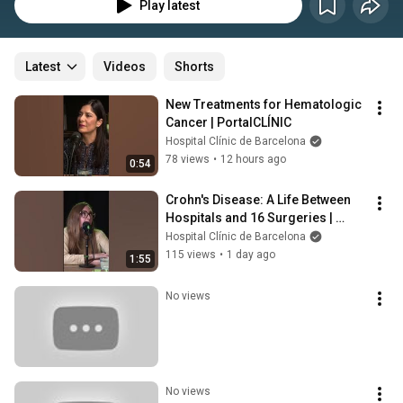
ciudadanía de forma clara, cercana y participativa. 
Play latest
Latest
Videos
Shorts
New Treatments for Hematologic 
Cancer | PortalCLÍNIC
Hospital Clínic de Barcelona
78 views
•
12 hours ago
0:54
Crohn's Disease: A Life Between 
Hospitals and 16 Surgeries | 
PortalCLÍNIC
Hospital Clínic de Barcelona
115 views
•
1 day ago
1:55
No views
No views