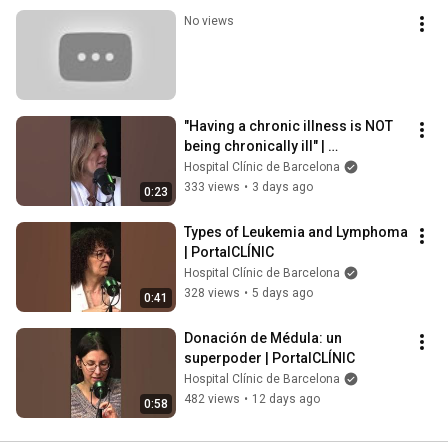
No views
"Having a chronic illness is NOT 
being chronically ill" | 
PortalCLÍNIC
Hospital Clínic de Barcelona
333 views
•
3 days ago
0:23
Types of Leukemia and Lymphoma 
| PortalCLÍNIC
Hospital Clínic de Barcelona
328 views
•
5 days ago
0:41
Donación de Médula: un 
superpoder | PortalCLÍNIC
Hospital Clínic de Barcelona
482 views
•
12 days ago
0:58