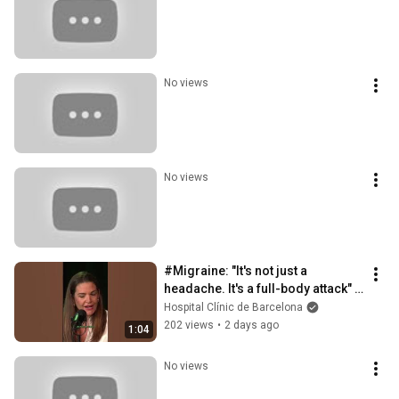
No views
No views
#Migraine: "It's not just a 
headache. It's a full-body attack" | 
PortalCLÍNIC
Hospital Clínic de Barcelona
202 views
•
2 days ago
1:04
No views