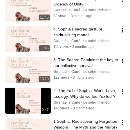
urgency of Unity ✨
Gwenaëlle Carré - Le soleil intérieur
98 views
•
3 months ago
11:45
4. Sophia's sacred gesture: 
spiritualizing matter
Gwenaëlle Carré - Le soleil intérieur
111 views
•
3 months ago
11:46
3. The Sacred Feminine: the key to 
our collective survival
Gwenaëlle Carré - Le soleil intérieur
122 views
•
3 months ago
13:10
2. The Fall of Sophia: Work, Love, 
Ecology: Why do we feel "exiled"?
Gwenaëlle Carré - Le soleil intérieur
146 views
•
3 months ago
9:47
1 Sophia: Rediscovering Forgotten 
Wisdom (The Myth and the Mirror)