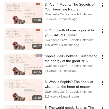
8. Your 4 Moons: The Secrets of 
Your Feminine Nature
Gwenaëlle Carré - Le soleil intérieur
88 views
•
2 months ago
57:48
7. Your Earth Flower: a portal to 
your SACRED power
Gwenaëlle Carré - Le soleil intérieur
155 views
•
3 months ago
46:02
Sophia Vigil - Beltane: Celebrating 
the energy of the great YES
Gwenaëlle Carré - Le soleil intérieur
95 views
•
3 months ago
43:05
6. Who is Sophia? The spark of 
wisdom at the heart of matter
Gwenaëlle Carré - Le soleil intérieur
116 views
•
3 months ago
18:49
5. The world needs Sophia: The 