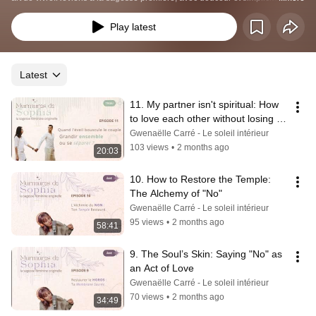
conjuguer ta vie de femme moderne et les savoirs ancestraux.Sophia, la 
sagesse féminine originelle, murmure ce qui éveille en toi la femme 
Play latest
consciente Je suis Gwenaëlle, gardienne des Métamorphoses sacrées, 
psychoénergéticienne et enseignante spirituelle depuis plus de 10 
ans.kairozen.net
Latest
11. My partner isn't spiritual: How 
to love each other without losing 
yourself?
Gwenaëlle Carré - Le soleil intérieur
103 views
•
2 months ago
20:03
10. How to Restore the Temple: 
The Alchemy of "No"
Gwenaëlle Carré - Le soleil intérieur
95 views
•
2 months ago
58:41
9. The Soul’s Skin: Saying "No" as 
an Act of Love
Gwenaëlle Carré - Le soleil intérieur
70 views
•
2 months ago
34:49