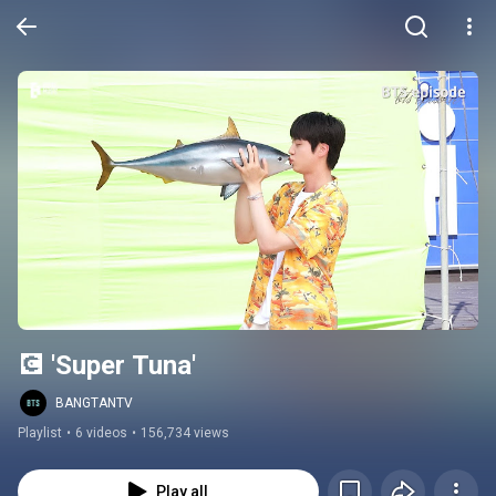
💽 'Super Tuna'
BANGTANTV
Playlist
•
6 videos
•
156,734 views
Play all