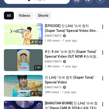
All
Videos
Shorts
[EPISODE] 진 (Jin) '슈퍼 참치 
(Super Tuna)' Special Video Shoot 
Sketch - BTS (방탄소년단)
BANGTANTV
1.6M views
•
1 year ago
6:12
#진 #Jin ‘슈퍼 참치 (Super Tuna)’ 
Special Video OUT NOW #슈퍼참
치 #SUPERTUNA
BANGTANTV
1.4M views
•
1 year ago
1:01
진 (Jin) ‘슈퍼 참치 (Super Tuna)’ 
Special Video
BANGTANTV
38M views
•
1 year ago
2:11
[BANGTAN BOMB] 진 (Jin) '슈퍼 참
치' Stage CAM @ 2024년 6월 13일