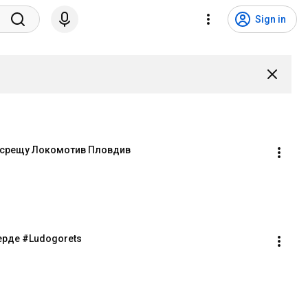
Sign in
с срещу Локомотив Пловдив
Верде #Ludogorets