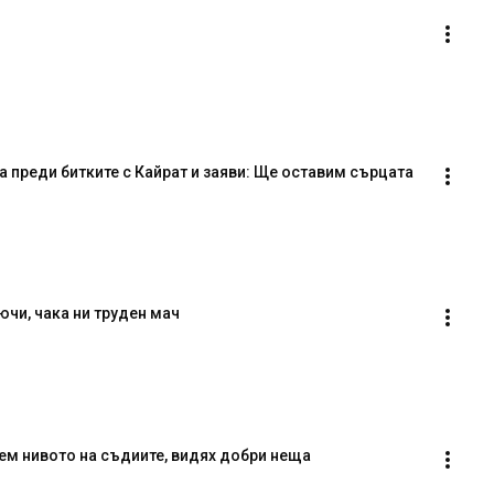
преди битките с Кайрат и заяви: Ще оставим сърцата 
чи, чака ни труден мач
ем нивото на съдиите, видях добри неща