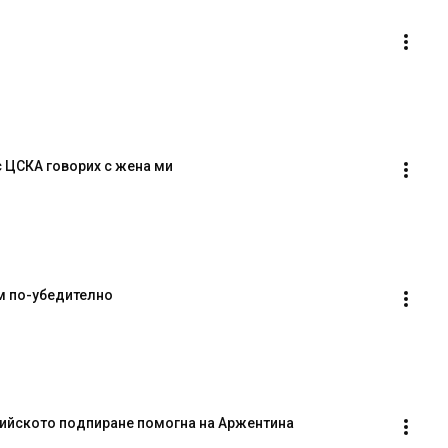
с ЦСКА говорих с жена ми
м по-убедително
ъдийското подпиране помогна на Аржентина