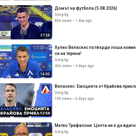
Домът на футбола (5.08.2026)
Gong.bg
856 views
•
1 day ago
57:58
Хулио Веласкес потвърди лоша новина 
си на терена!
Gong.bg
426 views
•
3 days ago
14:05
Веласкес: Емоцията от Крайова приклю
Gong.bg
105 views
•
6 days ago
12:54
Матео Трефалони: Целта ни е да вдигн
Gong.bg