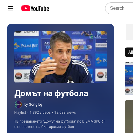
Al
Play all
Домът на футбола
by Gong.bg
Playlist
•
1,392 videos
•
12,088 views
ТВ предаването "Домът на футбола" по DIEMA SPORT 
е посветено на българския футбол