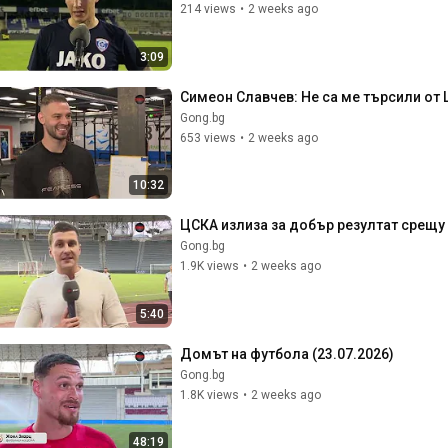
214 views
•
2 weeks ago
3:09
Симеон Славчев: Не са ме търсили от 
Gong.bg
653 views
•
2 weeks ago
10:32
ЦСКА излиза за добър резултат срещу 
Gong.bg
1.9K views
•
2 weeks ago
5:40
Домът на футбола (23.07.2026)
Gong.bg
1.8K views
•
2 weeks ago
48:19