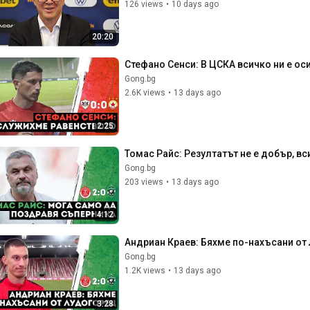
126 views
•
10 days ago
20:20
Стефано Сенси: В ЦСКА всичко ни е ос
Gong.bg
2.6K views
•
13 days ago
2:25
Томас Райс: Резултатът не е добър, вс
Gong.bg
203 views
•
13 days ago
4:12
Андриан Краев: Бяхме по-нахъсани от
Gong.bg
1.2K views
•
13 days ago
3:28