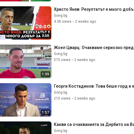
Христо Янев: Резултатът е много добъ
Gong.bg
4.3K views
•
2 weeks ago
3:08
Жоел Цварц: Очакваме сериозно пред
Gong.bg
575 views
•
2 weeks ago
1:39
Георги Костадинов: Това беше горд и
Gong.bg
210 views
•
2 weeks ago
1:57
Какви са очакванията за Дербито на В
Gong.bg