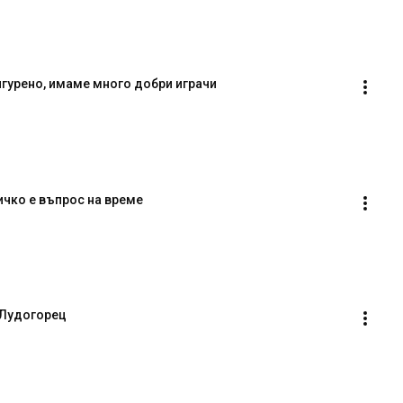
игурено, имаме много добри играчи
ичко е въпрос на време
 Лудогорец