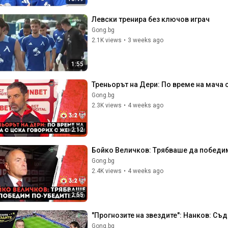
Левски тренира без ключов играч
Gong.bg
2.1K views
•
3 weeks ago
1:55
Треньорът на Дери: По време на мача 
Gong.bg
2.3K views
•
4 weeks ago
2:12
Бойко Величков: Tрябваше да победи
Gong.bg
2.4K views
•
4 weeks ago
2:55
"Прогнозите на звездите": Нанков: С
Gong.bg