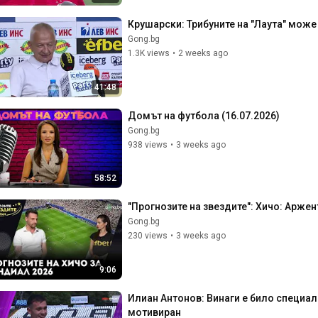
Крушарски: Трибуните на "Лаута" може
Gong.bg
1.3K views
•
2 weeks ago
41:48
Домът на футбола (16.07.2026)
Gong.bg
938 views
•
3 weeks ago
58:52
"Прогнозите на звездите": Хичо: Аржен
Gong.bg
230 views
•
3 weeks ago
9:06
Илиан Антонов: Винаги е било специал
мотивиран