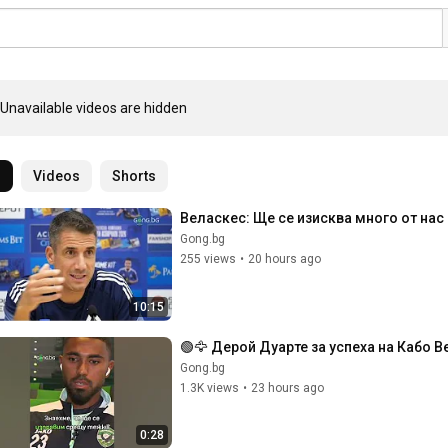
Unavailable videos are hidden
l
Videos
Shorts
Веласкес: Ще се изисква много от на
Gong.bg
255 views
•
20 hours ago
10:15
🟢🦅 Дерой Дуарте за успеха на Кабо 
Gong.bg
1.3K views
•
23 hours ago
0:28