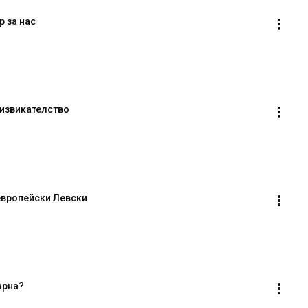
р за нас
извикателство
 европейски Левски
арна?