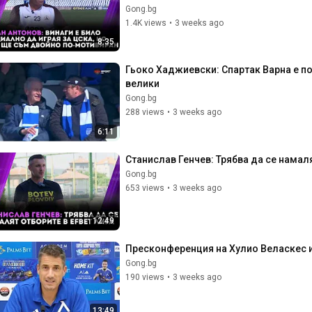
Gong.bg
1.4K views
•
3 weeks ago
8:35
Гьоко Хаджиевски: Спартак Варна е по-
велики
Gong.bg
288 views
•
3 weeks ago
6:11
Станислав Генчев: Трябва да се намаля
Gong.bg
653 views
•
3 weeks ago
12:49
Пресконференция на Хулио Веласкес и
Gong.bg
190 views
•
3 weeks ago
13:49