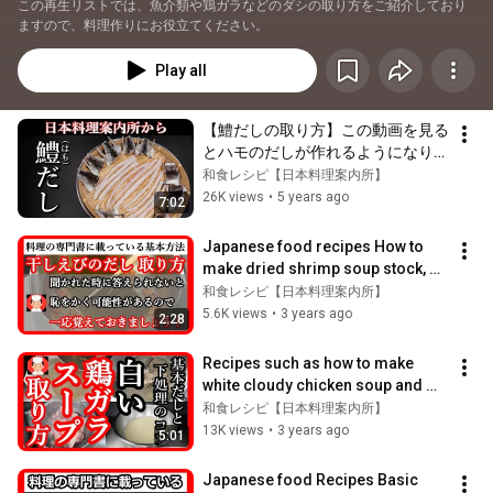
この再生リストでは、魚介類や鶏ガラなどのダシの取り方をご紹介しており
ますので、料理作りにお役立てください。
Play all
【鱧だしの取り方】この動画を見る
とハモのだしが作れるようになりま
す・Japanese food👉#和食レシ
和食レシピ【日本料理案内所】
ピ日本料理案内所
26K views
•
5 years ago
7:02
Japanese food recipes How to 
make dried shrimp soup stock, 
proportions, usage examples, etc.
和食レシピ【日本料理案内所】
5.6K views
•
3 years ago
2:28
Recipes such as how to make 
white cloudy chicken soup and 
bad examples, amounts and tips
和食レシピ【日本料理案内所】
13K views
•
3 years ago
5:01
Japanese food Recipes Basic 