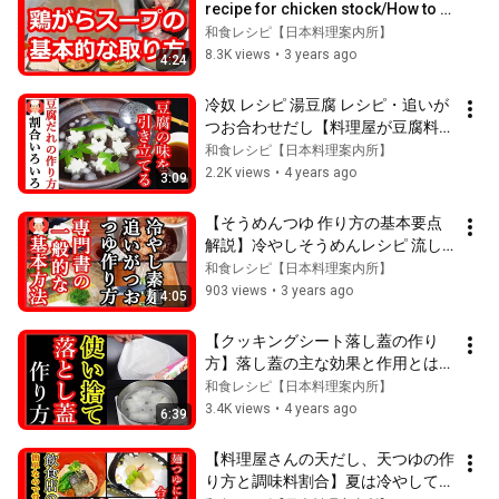
recipe for chicken stock/How to 
make chicken stock and how to 
和食レシピ【日本料理案内所】
prepare it
8.3K views
•
3 years ago
4:24
冷奴 レシピ 湯豆腐 レシピ・追いが
つお合わせだし【料理屋が豆腐料理
に使っている豆腐だれの作り方と割
和食レシピ【日本料理案内所】
合３つ】Japanese food👉#和食
2.2K views
•
4 years ago
3:09
レシピ日本料理案内所
【そうめんつゆ 作り方の基本要点
解説】冷やしそうめんレシピ 流し
素麺・ぶっかけ素麺の割合・
和食レシピ【日本料理案内所】
Japanese food👉#和食レシピ日
903 views
•
3 years ago
4:05
本料理案内所
【クッキングシート落し蓋の作り
方】落し蓋の主な効果と作用とは？
Japanese food👉#和食レシピ日
和食レシピ【日本料理案内所】
本料理案内所
3.4K views
•
4 years ago
6:39
【料理屋さんの天だし、天つゆの作
り方と調味料割合】夏は冷やして麺