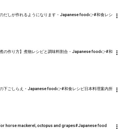
しが作れるようになります・Japanese food👉#和食レシ
作り方】煮物レシピと調味料割合・Japanese food👉#和
ごしらえ・Japanese food👉#和食レシピ日本料理案内所
for horse mackerel, octopus and grapes#Japanese food