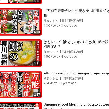
4:11
【万願寺唐辛子レシピ 焼き浸し応用編 焼き目
所
和食レシピ【日本料理案内所】
1.3K views
•
3 years ago
6:03
はもレシピ【卵とじの作り方と柳川鍋の語源？
料理案内所
和食レシピ【日本料理案内所】
1.5K views
•
4 years ago
3:31
All-purpose blended vinegar grape recipe
和食レシピ【日本料理案内所】
414 views
•
3 years ago
2:47
Japanese food Meaning of potato octopus