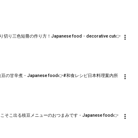
短冊の作り方！Japanese food・decorative cut👉
の甘辛煮・Japanese food👉#和食レシピ日本料理案内所
こ出る枝豆メニューのおつまみです・Japanese food👉