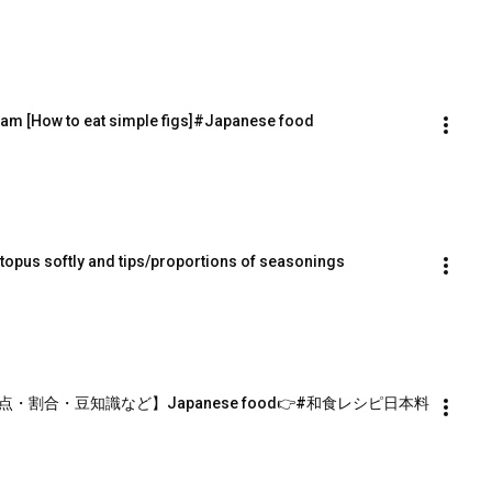
am [How to eat simple figs]#Japanese food
opus softly and tips/proportions of seasonings
割合・豆知識など】Japanese food👉#和食レシピ日本料