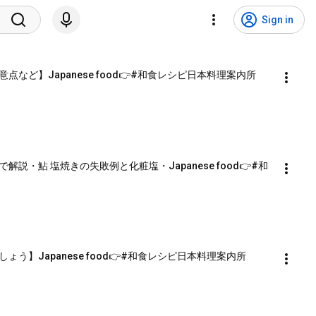
Sign in
ど】Japanese food👉#和食レシピ日本料理案内所
・鮎 塩焼きの失敗例と化粧塩・Japanese food👉#和
】Japanese food👉#和食レシピ日本料理案内所