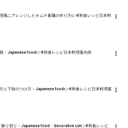
理風にアレンジしたキムチ素麺の作り方👉#和食レシピ日本料
apanese food👉#和食レシピ日本料理案内所
下味のつけ方・Japanese food👉#和食レシピ日本料理案
・Japanese food・decorative cut👉#和食レシピ