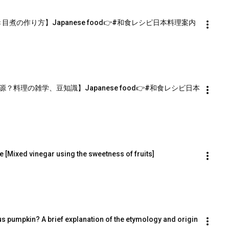
煮の作り方】Japanese food👉#和食レシピ日本料理案内
料理の雑学、豆知識】Japanese food👉#和食レシピ日本
 [Mixed vinegar using the sweetness of fruits]
 pumpkin? A brief explanation of the etymology and origin