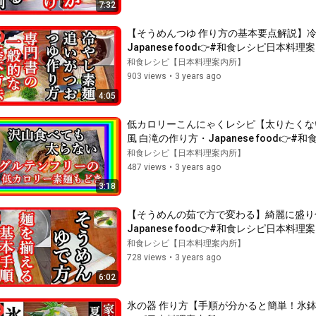
7:32
【そうめんつゆ 作り方の基本要点解説】
Japanese food👉#和食レシピ日本料理
和食レシピ【日本料理案内所】
903 views
•
3 years ago
4:05
低カロリーこんにゃくレシピ【太りたくな
風 白滝の作り方・Japanese food👉
和食レシピ【日本料理案内所】
487 views
•
3 years ago
3:18
【そうめんの茹で方で変わる】綺麗に盛り
Japanese food👉#和食レシピ日本料理
和食レシピ【日本料理案内所】
728 views
•
3 years ago
6:02
氷の器 作り方【手順が分かると簡単！氷鉢の使