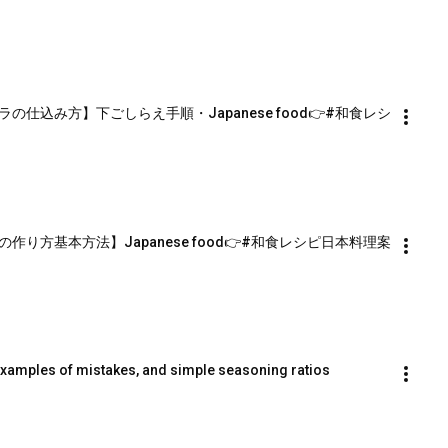
仕込み方】下ごしらえ手順・Japanese food👉#和食レシ
り方基本方法】Japanese food👉#和食レシピ日本料理案
 examples of mistakes, and simple seasoning ratios