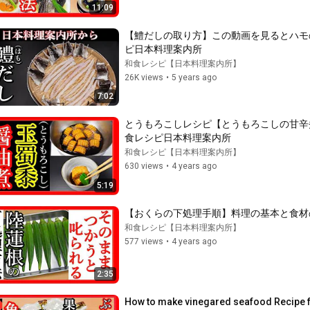
11:09
【鱧だしの取り方】この動画を見るとハモのだ
ピ日本料理案内所
和食レシピ【日本料理案内所】
26K views
•
5 years ago
7:02
とうもろこしレシピ【とうもろこしの甘辛煮の
食レシピ日本料理案内所
和食レシピ【日本料理案内所】
630 views
•
4 years ago
5:19
【おくらの下処理手順】料理の基本と食材の下
和食レシピ【日本料理案内所】
577 views
•
4 years ago
2:35
How to make vinegared seafood Recipe 