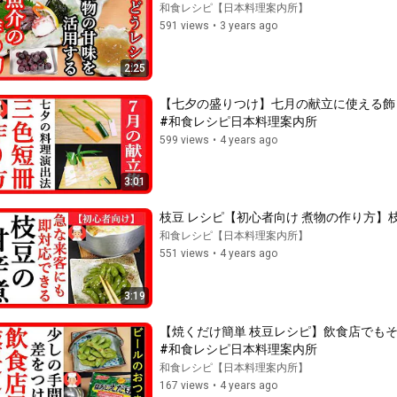
和食レシピ【日本料理案内所】
591 views
•
3 years ago
2:25
【七夕の盛りつけ】七月の献立に使える飾り切り三色
#和食レシピ日本料理案内所
599 views
•
4 years ago
3:01
枝豆 レシピ【初心者向け 煮物の作り方】枝豆
和食レシピ【日本料理案内所】
551 views
•
4 years ago
3:19
【焼くだけ簡単 枝豆レシピ】飲食店でもそこそ
#和食レシピ日本料理案内所
和食レシピ【日本料理案内所】
167 views
•
4 years ago