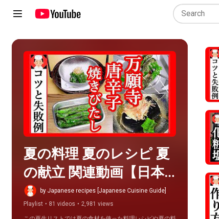
Play all
夏の料理 夏のレシピ 夏
の献立 関連動画【日本
料理案内所】
by Japanese recipes [Japanese Cuisine Guide]
Playlist
•
81 videos
•
2,981 views
この再生リストでは夏の食材を使った料理レシピや夏の料