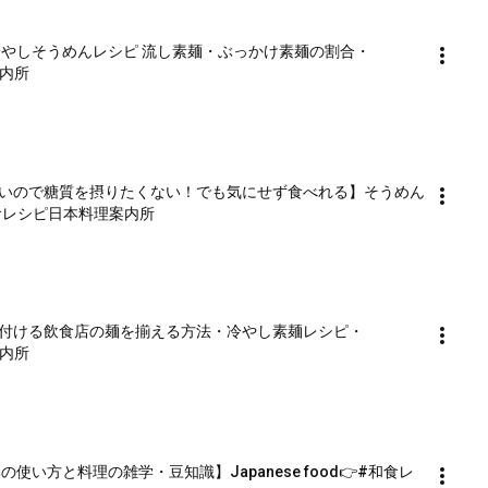
冷やしそうめんレシピ 流し素麺・ぶっかけ素麺の割合・
案内所
いので糖質を摂りたくない！でも気にせず食べれる】そうめん
#和食レシピ日本料理案内所
付ける飲食店の麺を揃える方法・冷やし素麺レシピ・
案内所
い方と料理の雑学・豆知識】Japanese food👉#和食レ