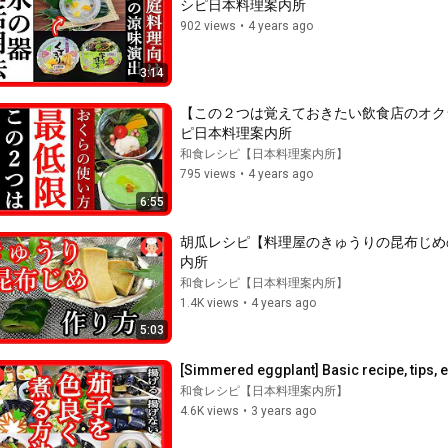
シピ日本料理案内所
902 views
•
4 years ago
3:14
【この２つは覚えておきたい飲食店のオクラの
ピ日本料理案内所
和食レシピ【日本料理案内所】
795 views
•
4 years ago
6:55
胡瓜レシピ【料理屋のきゅうりの昆布じめの作
内所
和食レシピ【日本料理案内所】
1.4K views
•
4 years ago
5:03
[Simmered eggplant] Basic recipe, tips,
和食レシピ【日本料理案内所】
4.6K views
•
3 years ago