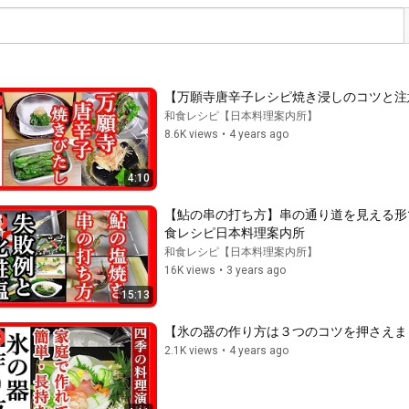
【万願寺唐辛子レシピ焼き浸しのコツと注意点な
和食レシピ【日本料理案内所】
8.6K views
•
4 years ago
4:10
【鮎の串の打ち方】串の通り道を見える形で解説
食レシピ日本料理案内所
和食レシピ【日本料理案内所】
16K views
•
3 years ago
15:13
【氷の器の作り方は３つのコツを押さえましょう
2.1K views
•
4 years ago