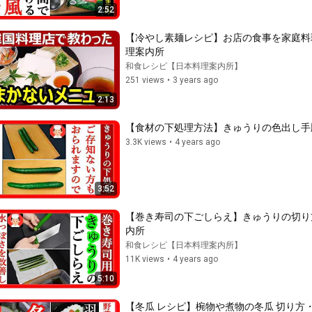
2:52
【冷やし素麺レシピ】お店の食事を家庭料
理案内所
和食レシピ【日本料理案内所】
251 views
•
3 years ago
2:13
【食材の下処理方法】きゅうりの色出し手順・J
3.3K views
•
4 years ago
3:52
【巻き寿司の下ごしらえ】きゅうりの切り方と
内所
和食レシピ【日本料理案内所】
11K views
•
4 years ago
5:10
【冬瓜 レシピ】椀物や煮物の冬瓜 切り方・飾り切り