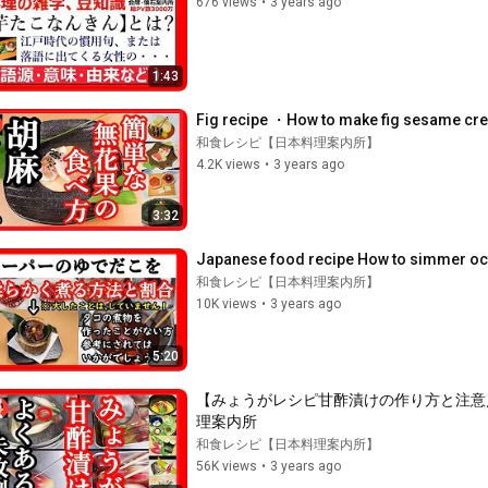
676 views
•
3 years ago
1:43
Fig recipe ・How to make fig sesame cre
和食レシピ【日本料理案内所】
4.2K views
•
3 years ago
3:32
Japanese food recipe How to simmer oct
和食レシピ【日本料理案内所】
10K views
•
3 years ago
5:20
【みょうがレシピ甘酢漬けの作り方と注意点・
理案内所
和食レシピ【日本料理案内所】
56K views
•
3 years ago