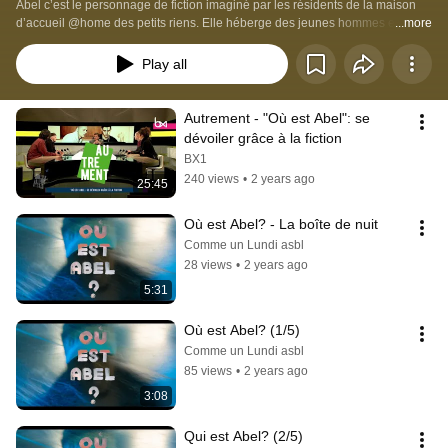
Abel c’est le personnage de fiction imaginé par les résidents de la maison 
d’accueil @home des petits riens. Elle héberge des jeunes hommes entre 
...more
18 et 24 ans qui y trouve un lieu où se poser, le temps de souffler, de faire le 
point avant un nouveau départ. Pas facile de parler de soi quand on galère, 
Play all
alors pourquoi pas tenter de le faire en imaginant le parcours d’un homme 
qui a décidé de prendre le large? Une manière de se dévoiler sans se 
découvrir.
Autrement - "Où est Abel": se 
dévoiler grâce à la fiction
BX1
240 views
•
2 years ago
25:45
Où est Abel? - La boîte de nuit
Comme un Lundi asbl
28 views
•
2 years ago
5:31
Où est Abel? (1/5)
Comme un Lundi asbl
85 views
•
2 years ago
3:08
Qui est Abel? (2/5)