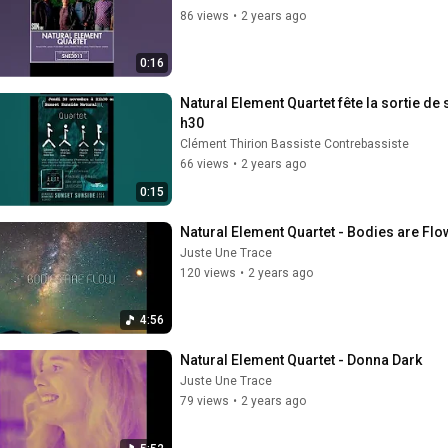
86 views
•
2 years ago
0:16
Natural Element Quartet fête la sortie d
h30
Clément Thirion Bassiste Contrebassiste
66 views
•
2 years ago
0:15
Natural Element Quartet - Bodies are Flo
Juste Une Trace
120 views
•
2 years ago
4:56
Natural Element Quartet - Donna Dark
Juste Une Trace
79 views
•
2 years ago