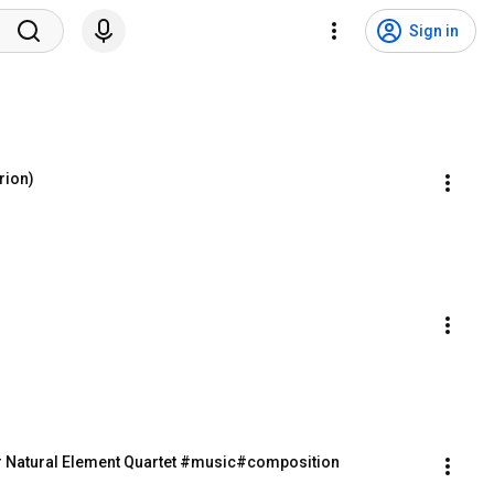
Sign in
rion)
0 par Natural Element Quartet #music#composition