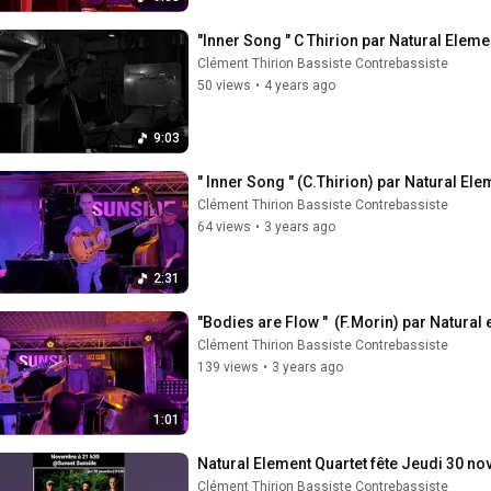
"Inner Song " C Thirion par Natural Elem
Clément Thirion Bassiste Contrebassiste
50 views
•
4 years ago
9:03
" Inner Song " (C.Thirion) par Natural Ele
Clément Thirion Bassiste Contrebassiste
64 views
•
3 years ago
2:31
"Bodies are Flow "  (F.Morin) par Natural
Clément Thirion Bassiste Contrebassiste
139 views
•
3 years ago
1:01
Natural Element Quartet fête Jeudi 30 n
Clément Thirion Bassiste Contrebassiste