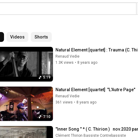
l
Videos
Shorts
Natural Element [quartet] : Trauma (C. Thi
Renaud Vedie
1.3K views
•
8 years ago
5:19
Natural Element [quartet]  "L'Autre Page"
Renaud Vedie
361 views
•
8 years ago
7:10
"Inner Song " * ( C. Thirion )   nov.202
Clément Thirion Bassiste Contrebassiste