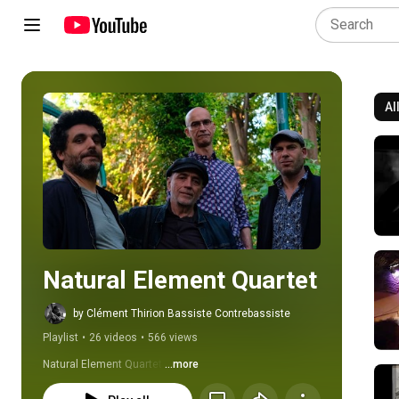
Al
Play all
Natural Element Quartet
by Clément Thirion Bassiste Contrebassiste
Playlist
•
26 videos
•
566 views
Natural Element Quartet 
...more