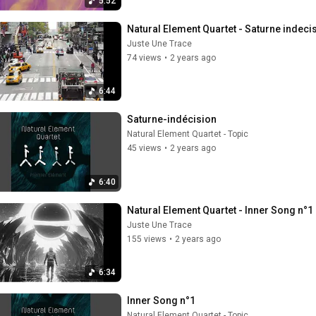
5:52
Natural Element Quartet - Saturne indeci
Juste Une Trace
74 views
•
2 years ago
6:44
Saturne-indécision
Natural Element Quartet - Topic
45 views
•
2 years ago
6:40
Natural Element Quartet - Inner Song n°1
Juste Une Trace
155 views
•
2 years ago
6:34
Inner Song n°1
Natural Element Quartet - Topic