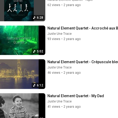
62 views
•
2 years ago
6:28
Natural Element Quartet - Accroché aux
Juste Une Trace
93 views
•
2 years ago
5:02
Natural Element Quartet - Crépuscule ble
Juste Une Trace
46 views
•
2 years ago
6:12
Natural Element Quartet - My Dad
Juste Une Trace
41 views
•
2 years ago