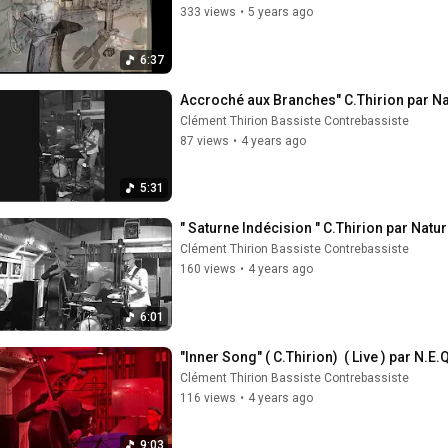
333 views
•
5 years ago
6:37
Accroché aux Branches" C.Thirion par Na
Clément Thirion Bassiste Contrebassiste
87 views
•
4 years ago
5:31
" Saturne Indécision " C.Thirion par Na
Clément Thirion Bassiste Contrebassiste
160 views
•
4 years ago
6:01
"Inner Song" ( C.Thirion)  ( Live ) par N.E.
Clément Thirion Bassiste Contrebassiste
116 views
•
4 years ago
9:03