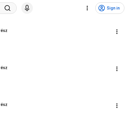
Sign in
rész
rész
rész