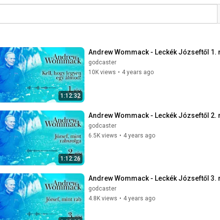
Andrew Wommack - Leckék Józseftől 1. 
godcaster
10K views
•
4 years ago
1:12:32
Andrew Wommack - Leckék Józseftől 2. 
godcaster
6.5K views
•
4 years ago
1:12:26
Andrew Wommack - Leckék Józseftől 3. 
godcaster
4.8K views
•
4 years ago