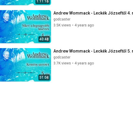
1:11:16
Andrew Wommack - Leckék Józseftől 4. 
godcaster
3.5K views
•
4 years ago
40:48
Andrew Wommack - Leckék Józseftől 5. 
godcaster
3.7K views
•
4 years ago
51:04