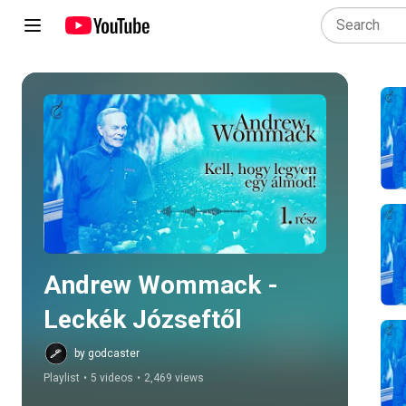
Play all
Andrew Wommack - 
Leckék Józseftől
by godcaster
Playlist
•
5 videos
•
2,469 views