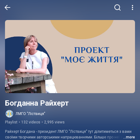
Богданна Райхерт
ЛМГО "Ліствиця"
Playlist
•
132 videos
•
2,995 views
Райхерт Богдана - президент ЛМГО "Ліствиця" тут ділитиметься з вами  
своїми творчими авторськими напрацюваннями. Більше про неї можна 
...more