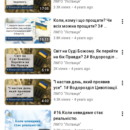
Цивілізації.
ЛМГО "Ліствиця"
3.3K views
•
4 years ago
17:05
Коли, кому і що прощати? Чи 
всіх можна прощати? 3# 
Водорозділ Цивілізації.
ЛМГО "Ліствиця"
3.8K views
•
4 years ago
16:11
Світ на Суді Божому. Як перейти 
на бік Правди? 2# Водорозділ 
Цивілізації.
ЛМГО "Ліствиця"
2K views
•
4 years ago
5:19
"І настав день, який проявив 
усе". 1# Водорозділ Цивілізації.
ЛМГО "Ліствиця"
4.3K views
•
4 years ago
4:02
#16.Коли невидиме стає 
реальністю.
ЛМГО "Ліствиця"