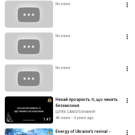
No views
No views
No views
Нехай прозріють ті, що чинять 
беззаконня
ШЛЯХ САМОПІЗНАННЯ
4K views
•
3 years ago
1:47
Energy of Ukraine's revival - 