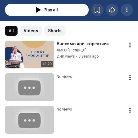
прочитати на сайті ЛМГО "ЛІствиця"
Play all
All
Videos
Shorts
Вносимо нові корективи.
ЛМГО "Ліствиця"
2.4K views
•
3 years ago
13:20
No views
No views