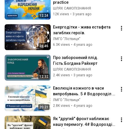
practice
ШЛЯХ САМОПІЗНАННЯ
12K views
•
3 years ago
12:24
Енергодітки - жива естафета 
загиблих героїв.
ЛМГО "Ліствиця"
6.3K views
•
4 years ago
26:46
Про заборонений плід. 
Гість:Богдана Райхерт
ШЛЯХ САМОПІЗНАННЯ
2.4K views
•
3 years ago
12:32
Еволюція кожного в часи 
випробувань. 5 # Водорозділ 
Цивілізації.
ЛМГО "Ліствиця"
2.8K views
•
4 years ago
20:21
Як "другий" фронт наближає 
нашу перемогу. 4# Водорозділ 