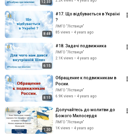
2.2K views
•
4 years ago
12:33
#17. Що відбувається в Україні 
?
ЛМГО "Ліствиця"
85 views
•
4 years ago
8:48
#18. Задачі подвижника
ЛМГО "Ліствиця"
2.1K views
•
4 years ago
6:15
Обращение к подвижникам в 
Росии.
ЛМГО "Ліствиця"
6.9K views
•
4 years ago
8:15
Долучайтесь до молитви до 
Божого Милосердя
ЛМГО "Ліствиця"
1K views
•
4 years ago
1:30