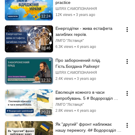
practice
ШЛЯХ САМОПІЗНАННЯ
12K views
•
3 years ago
12:24
Енергодітки - жива естафета 
загиблих героїв.
ЛМГО "Ліствиця"
6.3K views
•
4 years ago
26:46
Про заборонений плід. 
Гість:Богдана Райхерт
ШЛЯХ САМОПІЗНАННЯ
2.4K views
•
3 years ago
12:32
Еволюція кожного в часи 
випробувань. 5 # Водорозділ 
Цивілізації.
ЛМГО "Ліствиця"
2.8K views
•
4 years ago
20:21
Як "другий" фронт наближає 
нашу перемогу. 4# Водорозділ 