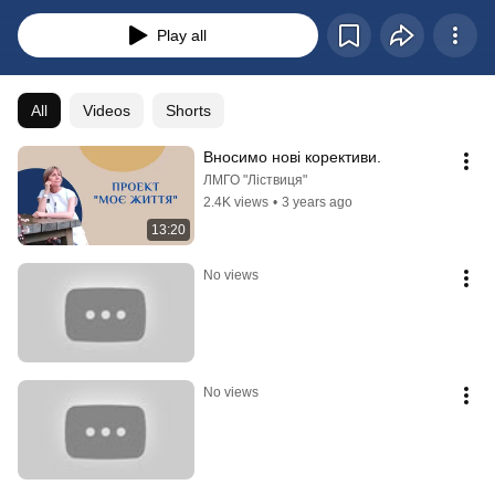
прочитати на сайті ЛМГО "ЛІствиця"
Play all
All
Videos
Shorts
Вносимо нові корективи.
ЛМГО "Ліствиця"
2.4K views
•
3 years ago
13:20
No views
No views