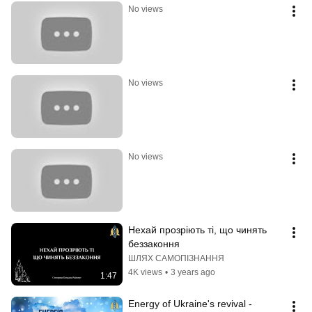
No views
No views
No views
Нехай прозріють ті, що чинять 
беззаконня
ШЛЯХ САМОПІЗНАННЯ
4K views
•
3 years ago
1:47
Energy of Ukraine's revival - 