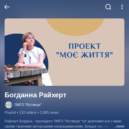
Богданна Райхерт
ЛМГО "Ліствиця"
Playlist
•
132 videos
•
2,995 views
Райхерт Богдана - президент ЛМГО "Ліствиця" тут ділитиметься з вами  
своїми творчими авторськими напрацюваннями. Більше про неї можна 
...more