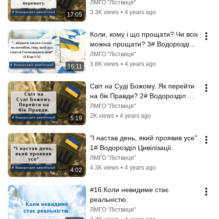
Цивілізації.
ЛМГО "Ліствиця"
3.3K views
•
4 years ago
17:05
Коли, кому і що прощати? Чи всіх 
можна прощати? 3# Водорозділ 
Цивілізації.
ЛМГО "Ліствиця"
3.8K views
•
4 years ago
16:11
Світ на Суді Божому. Як перейти 
на бік Правди? 2# Водорозділ 
Цивілізації.
ЛМГО "Ліствиця"
2K views
•
4 years ago
5:19
"І настав день, який проявив усе". 
1# Водорозділ Цивілізації.
ЛМГО "Ліствиця"
4.3K views
•
4 years ago
4:02
#16.Коли невидиме стає 
реальністю.
ЛМГО "Ліствиця"