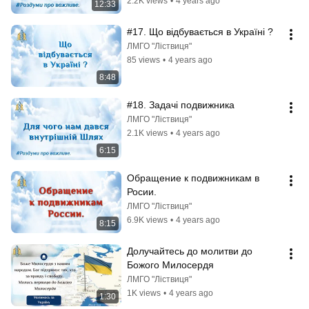
2.2K views
•
4 years ago
12:33
#17. Що відбувається в Україні ?
ЛМГО "Ліствиця"
85 views
•
4 years ago
8:48
#18. Задачі подвижника
ЛМГО "Ліствиця"
2.1K views
•
4 years ago
6:15
Обращение к подвижникам в 
Росии.
ЛМГО "Ліствиця"
6.9K views
•
4 years ago
8:15
Долучайтесь до молитви до 
Божого Милосердя
ЛМГО "Ліствиця"
1K views
•
4 years ago
1:30