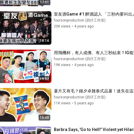
17:01
室友酒Game #1 醉酒認人 「三秒內要叫
foursonproduction (四仔工作室)
20K views
•
4 years ago
18:14
用飛機杯，有人成佛、有人三秒結束？IG複
foursonproduction (四仔工作室)
19K views
•
4 years ago
19:52
薯片又有毛？鍾夕卓翹泰式品薯！迷失在這
foursonproduction (四仔工作室)
11K views
•
5 years ago
15:00
Barbra Says, 'Go to Hell!' Violent yet Hilarious 