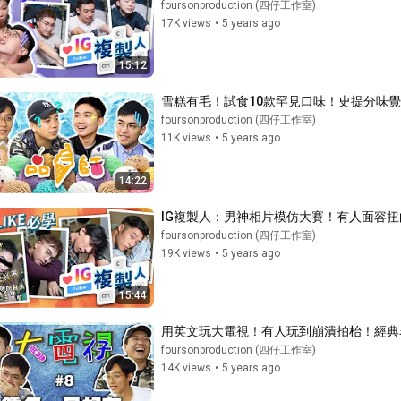
foursonproduction (四仔工作室)
17K views
•
5 years ago
15:12
雪糕有毛！試食10款罕見口味！史提分味覺
foursonproduction (四仔工作室)
11K views
•
5 years ago
14:22
IG複製人：男神相片模仿大賽！有人面容扭
foursonproduction (四仔工作室)
19K views
•
5 years ago
15:44
用英文玩大電視！有人玩到崩潰拍枱！經典
foursonproduction (四仔工作室)
14K views
•
5 years ago