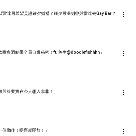
/雷達最希望見證鍾夕婚禮？鍾夕最深刻曾與雷達去Gay Bar？
多酒結果全員自爆秘密！ft. 魚生@doodlefishhhh」
版！畫與答案實在令人想入非非！」
聯想一個動作！唔齊就即飲！」