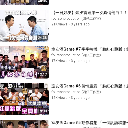
48:06
【一日好友】鍾夕雷達第一次真情剖白？！ /
foursonproduction (四仔工作室)
21K views
•
3 years ago
24:38
室友酒Game #7 字字轉機 「臉紅心跳版！飲咁
foursonproduction (四仔工作室)
17K views
•
3 years ago
13:17
室友酒Game #6 傳情畫意 「臉紅心跳
foursonproduction (四仔工作室)
15K views
•
3 years ago
19:38
室友酒Game #5 動作聯想 「一個詞語