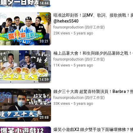
14:44
唔准諗即刻答！認MV、歌詞、接歌挑戰！廣東
@hehex5540
foursonproduction (四仔工作室)
23K views
•
5 years ago
33:21
極上品薯大會！和生與鍾夕的品薯師之戰！
foursonproduction (四仔工作室)
11K views
•
5 years ago
14:59
鍾夕三十大壽 超驚喜特襲演員！Barbra
foursonproduction (四仔工作室)
33K views
•
5 years ago
25:48
爆笑小遊戲X2 鍾夕雙手放下面嚇壞狒狒？