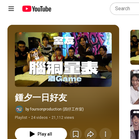
Play all
鍾夕一日好友
by foursonproduction (四仔工作室)
Playlist
•
24 videos
•
21,112 views
Play all