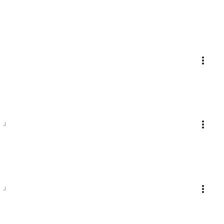
」
！」
！」