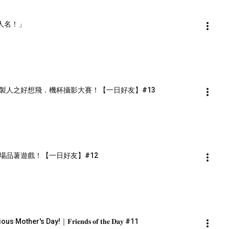
出人名！」
製人之好想飛．機杯攝影大賽！【一日好友】#13
場品薯遊戲！【一日好友】#12
Mother's Day!｜𝐅𝐫𝐢𝐞𝐧𝐝𝐬 𝐨𝐟 𝐭𝐡𝐞 𝐃𝐚𝐲 #11