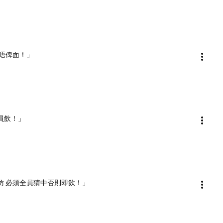
即係唔俾面！」
全員飲！」
模仿 必須全員猜中否則即飲！」