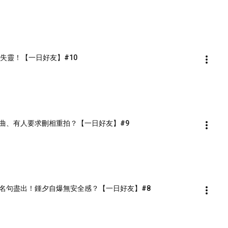
失靈！【一日好友】#10
曲、有人要求刪相重拍？【一日好友】#9
名句盡出！鍾夕自爆無安全感？【一日好友】#8