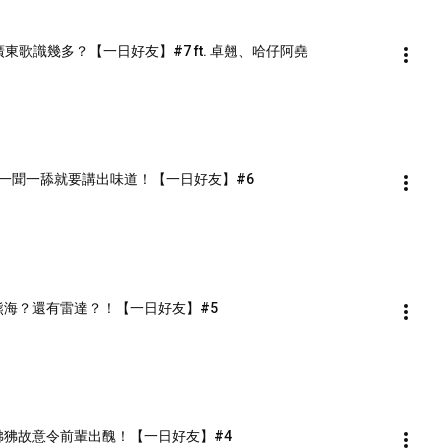
歌識幾多？【一日好友】#7 ft. 卓翹、哈仔阿堯 
一聞一舔就要講出味道！【一日好友】#6
？熊海？還有雷達？！【一日好友】#5
狒狒故意令前輩出醜！【一日好友】#4