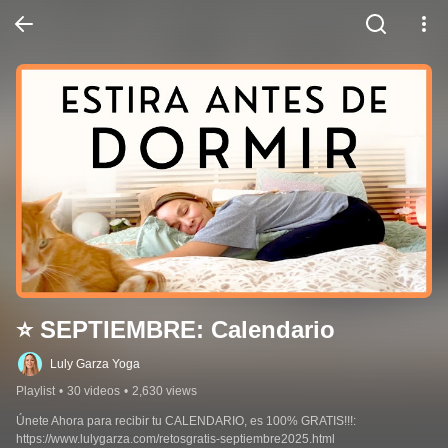
⭐️ SEPTIEMBRE: Calendario
Luly Garza Yoga
Playlist
•
30 videos
•
2,630 views
Únete Ahora para recibir tu CALENDARIO, es 100% GRATIS!!!: 
https://www.lulygarza.com/retosgratis-septiembre2025.html