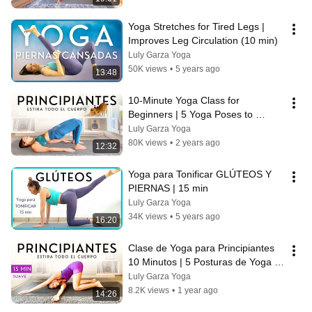
Yoga Stretches for Tired Legs | 
Improves Leg Circulation (10 min)
Luly Garza Yoga
50K views
•
5 years ago
13:48
10-Minute Yoga Class for 
Beginners | 5 Yoga Poses to 
Stretch Your Entire Body
Luly Garza Yoga
80K views
•
2 years ago
12:32
Yoga para Tonificar GLÚTEOS Y 
PIERNAS | 15 min
Luly Garza Yoga
34K views
•
5 years ago
16:20
Clase de Yoga para Principiantes 
10 Minutos | 5 Posturas de Yoga 
para Estirar Todo el Cuerpo
Luly Garza Yoga
8.2K views
•
1 year ago
14:26