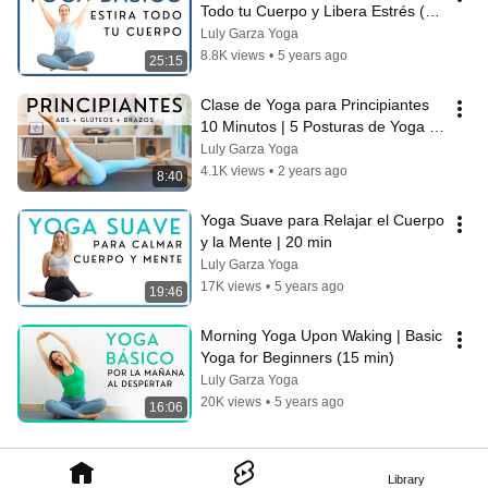
Todo tu Cuerpo y Libera Estrés (25 
min)
Luly Garza Yoga
8.8K views
•
5 years ago
25:15
Clase de Yoga para Principiantes 
10 Minutos | 5 Posturas de Yoga 
para Todo el Cuerpo
Luly Garza Yoga
4.1K views
•
2 years ago
8:40
Yoga Suave para Relajar el Cuerpo 
y la Mente | 20 min
Luly Garza Yoga
17K views
•
5 years ago
19:46
Morning Yoga Upon Waking | Basic 
Yoga for Beginners (15 min)
Luly Garza Yoga
20K views
•
5 years ago
16:06
Library