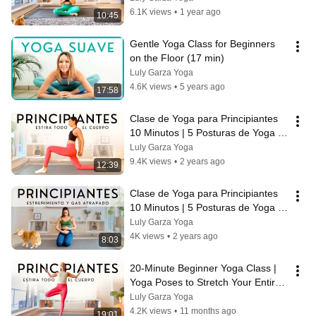
6.1K views
•
1 year ago
10:45
Gentle Yoga Class for Beginners 
on the Floor (17 min)
Luly Garza Yoga
4.6K views
•
5 years ago
17:58
Clase de Yoga para Principiantes 
10 Minutos | 5 Posturas de Yoga 
para Estirar Todo el Cuerpo
Luly Garza Yoga
9.4K views
•
2 years ago
12:39
Clase de Yoga para Principiantes 
10 Minutos | 5 Posturas de Yoga 
para Estirar Todo el Cuerpo
Luly Garza Yoga
4K views
•
2 years ago
8:03
20-Minute Beginner Yoga Class | 
Yoga Poses to Stretch Your Entire 
Body
Luly Garza Yoga
4.2K views
•
11 months ago
19:01