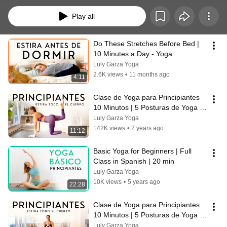
Play all
Do These Stretches Before Bed | 
10 Minutes a Day - Yoga
Luly Garza Yoga
2.6K views
•
11 months ago
4:11
Clase de Yoga para Principiantes 
10 Minutos | 5 Posturas de Yoga 
para Estirar Todo el Cuerpo
Luly Garza Yoga
142K views
•
2 years ago
11:12
Basic Yoga for Beginners | Full 
Class in Spanish | 20 min
Luly Garza Yoga
10K views
•
5 years ago
22:28
Clase de Yoga para Principiantes 
10 Minutos | 5 Posturas de Yoga 
para Estirar Todo el Cuerpo
Luly Garza Yoga