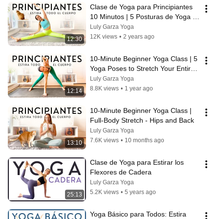
Clase de Yoga para Principiantes 
10 Minutos | 5 Posturas de Yoga 
para Estirar Todo el Cuerpo
Luly Garza Yoga
12K views
•
2 years ago
12:30
10-Minute Beginner Yoga Class | 5 
Yoga Poses to Stretch Your Entire 
Body
Luly Garza Yoga
8.8K views
•
1 year ago
12:14
10-Minute Beginner Yoga Class | 
Full-Body Stretch - Hips and Back
Luly Garza Yoga
7.6K views
•
10 months ago
13:10
Clase de Yoga para Estirar los 
Flexores de Cadera
Luly Garza Yoga
5.2K views
•
5 years ago
25:13
Yoga Básico para Todos: Estira 