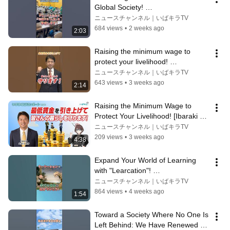
Global Society! 
#IbarakiGovernmentReport 
ニュースチャンネル｜いばキラTV
#IbarakiPrefecture
684 views
•
2 weeks ago
2:03
Raising the minimum wage to 
protect your livelihood! 
#IbarakiGovernmentReport 
ニュースチャンネル｜いばキラTV
#IbarakiPrefecture
643 views
•
3 weeks ago
2:14
Raising the Minimum Wage to 
Protect Your Livelihood! [Ibaraki 
Prefectural Government Report 
ニュースチャンネル｜いばキラTV
Vol. 8]
209 views
•
3 weeks ago
4:38
Expand Your World of Learning 
with "Learcation"! 
#IbarakiGovernmentReport 
ニュースチャンネル｜いばキラTV
#IbarakiPrefecture
864 views
•
4 weeks ago
1:54
Toward a Society Where No One Is 
Left Behind: We Have Renewed 