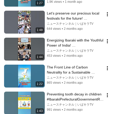
port #IbarakiPrefecture
1.9K views
•
1 month ago
1:27
Let's preserve our precious local 
festivals for the future! 
#IbarakiPrefectureReport 
ニュースチャンネル｜いばキラTV
#IbarakiPref...
644 views
•
2 months ago
1:48
Energizing Ibaraki with the Youthful 
Power of India! 
#IbarakiPrefectureReport 
ニュースチャンネル｜いばキラTV
#IbarakiPrefecture
453 views
•
2 months ago
1:44
The Front Line of Carbon 
Neutrality for a Sustainable 
Future!! #IbarakiPrefectureReport 
ニュースチャンネル｜いばキラTV
#IbarakiP...
865 views
•
2 months ago
1:22
Preventing tooth decay in children 
#IbarakiPrefecturalGovernmentRe
port #IbarakiPrefecture
ニュースチャンネル｜いばキラTV
991 views
•
2 months ago
1:43