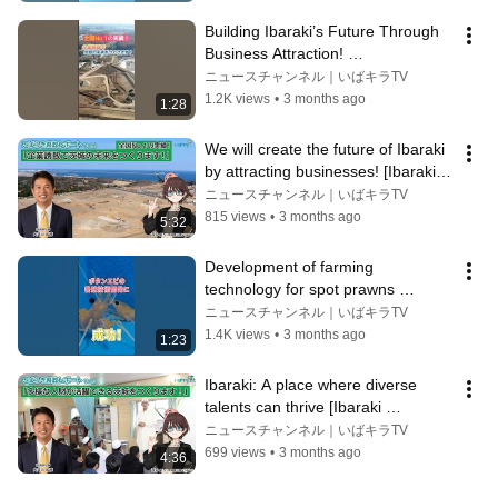
Building Ibaraki’s Future Through 
Business Attraction! 
#IbarakiPrefecturalReport 
ニュースチャンネル｜いばキラTV
#IbarakiPrefecture
1.2K views
•
3 months ago
1:28
We will create the future of Ibaraki 
by attracting businesses! [Ibaraki 
Prefectural Government Re...
ニュースチャンネル｜いばキラTV
815 views
•
3 months ago
5:32
Development of farming 
technology for spot prawns 
#IbarakiPrefecturalGovernmentRe
ニュースチャンネル｜いばキラTV
port #IbarakiPre...
1.4K views
•
3 months ago
1:23
Ibaraki: A place where diverse 
talents can thrive [Ibaraki 
Prefectural Government Report 
ニュースチャンネル｜いばキラTV
Vol. 5]
699 views
•
3 months ago
4:36