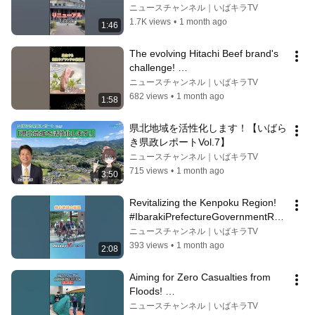
the Prefectural Asunaro Village 
ニュースチャンネル｜いばキラTV
#Ib...
1.7K views
•
1 month ago
1:46
The evolving Hitachi Beef brand's 
challenge! 
#IbarakiPrefecturalGovernmentRe
ニュースチャンネル｜いばキラTV
port #IbarakiPrefecture
682 views
•
1 month ago
1:58
県北地域を活性化します！【いばら
き県政レポートVol.7】
ニュースチャンネル｜いばキラTV
715 views
•
1 month ago
3:50
Revitalizing the Kenpoku Region! 
#IbarakiPrefectureGovernmentRep
ort #IbarakiPrefecture
ニュースチャンネル｜いばキラTV
393 views
•
1 month ago
2:08
Aiming for Zero Casualties from 
Floods! 
#IbarakiPrefecturalGovernmentRe
ニュースチャンネル｜いばキラTV