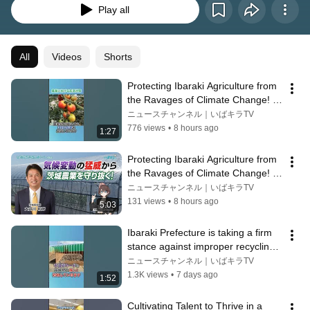
Play all
All
Videos
Shorts
Protecting Ibaraki Agriculture from 
the Ravages of Climate Change! 
#IbarakiPrefecturalReport #Iba...
ニュースチャンネル｜いばキラTV
776 views
•
8 hours ago
1:27
Protecting Ibaraki Agriculture from 
the Ravages of Climate Change! 
[Ibaraki Prefectural Governmen...
ニュースチャンネル｜いばキラTV
131 views
•
8 hours ago
5:03
Ibaraki Prefecture is taking a firm 
stance against improper recycling 
yards! #IbarakiGovernmentRe...
ニュースチャンネル｜いばキラTV
1.3K views
•
7 days ago
1:52
Cultivating Talent to Thrive in a 